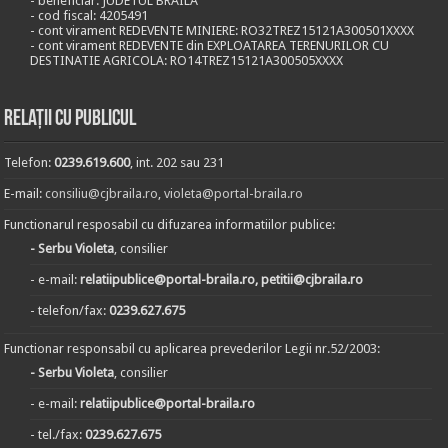
- beneficiar: JUDETUL BRAILA
- cod fiscal: 4205491
- cont virament REDEVENTE MINIERE: RO32TREZ15121A300501XXXX
- cont virament REDEVENTE din EXPLOATAREA TERENURILOR CU
DESTINATIE AGRICOLA: RO14TREZ15121A300505XXXX
Relații cu publicul
Telefon:
0239.619.600
, int. 202 sau 231
E-mail:
consiliu@cjbraila.ro
,
violeta@portal-braila.ro
Functionarul resposabil cu difuzarea informatiilor publice:
- Serbu Violeta
, consilier
- e-mail:
relatiipublice@portal-braila.ro, petitii@cjbraila.ro
- telefon/fax:
0239.627.675
Functionar responsabil cu aplicarea prevederilor Legii nr.52/2003:
- Serbu Violeta
, consilier
- e-mail:
relatiipublice@portal-braila.ro
- tel./fax:
0239.627.675