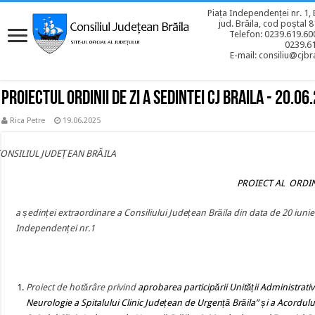
Piața Independenței nr. 1, 
jud. Brăila, cod poștal 
Telefon: 0239.619.600
0239.6
E-mail: consiliu@cjbra
Proiectul ordinii de zi a sedintei CJ BRAILA - 20.06
Rica Petre
19.06.2025
CONSILIUL JUDEȚEAN BRĂILA
PROIECT AL ORDINII DE
a ședinței extraordinare a Consiliului Județean Brăila din data de 20 iuni
Independenței nr.1
Proiect de hotărâre
privind
aprobarea participării Unității Administrativ 
Neurologie a Spitalului Clinic Județean de Urgență Brăila”
și a
Acordului