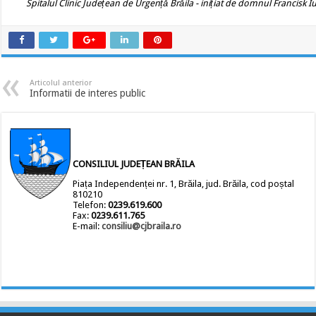
Spitalul Clinic Județean de Urgență Brăila
-
inițiat de domnul Francisk Iu
Articolul anterior
Informatii de interes public
CONSILIUL JUDEȚEAN BRĂILA
Piața Independenței nr. 1, Brăila, jud. Brăila, cod poștal
810210
Telefon:
0239.619.600
Fax:
0239.611.765
E-mail:
consiliu@cjbraila.ro