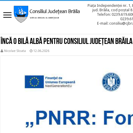
Piața Independenței nr. 1, 
jud. Brăila, cod poștal 
Telefon: 0239.619.600
0239.6
E-mail: consiliu@cjbra
Încă o bilă albă pentru Consiliul Județean Brăila
Nicolae Sloata
12.06.2026