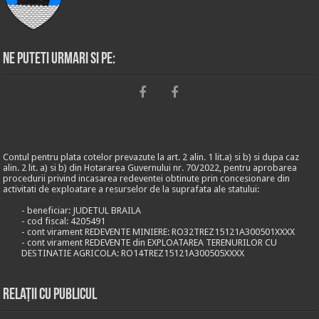
Ne puteti urmari si pe:
Contul pentru plata cotelor prevazute la art. 2 alin. 1 lit.a) si b) si dupa caz
alin. 2 lit. a) si b) din Hotararea Guvernului nr. 70/2022, pentru aprobarea
procedurii privind incasarea redeventei obtinute prin concesionare din
activitati de exploatare a resurselor de la suprafata ale statului:
- beneficiar: JUDETUL BRAILA
- cod fiscal: 4205491
- cont virament REDEVENTE MINIERE: RO32TREZ15121A300501XXXX
- cont virament REDEVENTE din EXPLOATAREA TERENURILOR CU
DESTINATIE AGRICOLA: RO14TREZ15121A300505XXXX
Relații cu publicul