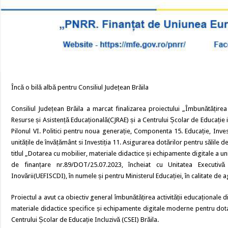
Încă o bilă albă pentru Consiliul Județean Brăila
Consiliul Județean Brăila a marcat finalizarea proiectului „Îmbunătățirea
Resurse și Asistență Educațională(CJRAE) și a Centrului Școlar de Educație i
Pilonul VI. Politici pentru noua generație, Componenta 15. Educație, Inve
unitățile de învățământ si Investiția 11. Asigurarea dotărilor pentru sălile 
titlul „Dotarea cu mobilier, materiale didactice și echipamente digitale a un
de finanțare nr.89/DOT/25.07.2023, încheiat cu Unitatea Executivă 
Inovării(UEFISCDI), în numele și pentru Ministerul Educației, în calitate de
Proiectul a avut ca obiectiv general îmbunătățirea activității educaționale di
materiale didactice specifice și echipamente digitale moderne pentru dota
Centrului Școlar de Educație Incluzivă (CSEI) Brăila.