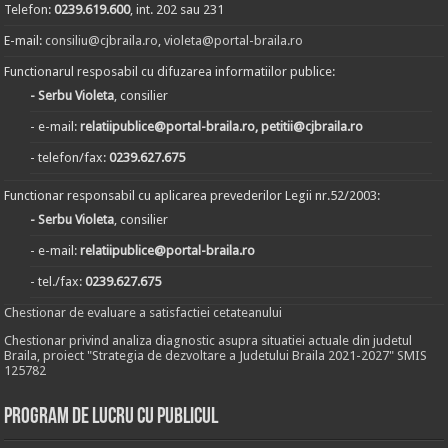
Telefon:
0239.619.600
, int. 202 sau 231
E-mail:
consiliu@cjbraila.ro
,
violeta@portal-braila.ro
Functionarul resposabil cu difuzarea informatiilor publice:
- Serbu Violeta
, consilier
- e-mail:
relatiipublice@portal-braila.ro, petitii@cjbraila.ro
- telefon/fax:
0239.627.675
Functionar responsabil cu aplicarea prevederilor Legii nr.52/2003:
- Serbu Violeta
, consilier
- e-mail:
relatiipublice@portal-braila.ro
- tel./fax:
0239.627.675
Chestionar de evaluare a satisfactiei cetateanului
Chestionar privind analiza diagnostic asupra situatiei actuale din judetul
Braila, proiect "Strategia de dezvoltare a Judetului Braila 2021-2027" SMIS
125782
Program de lucru cu publicul