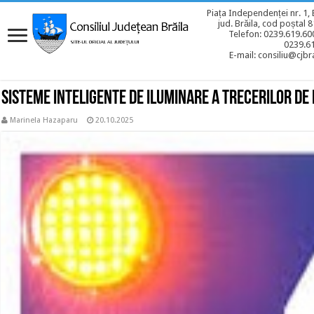
Piața Independenței nr. 1, 
jud. Brăila, cod poștal 
Telefon: 0239.619.600
0239.6
E-mail: consiliu@cjbra
Sisteme inteligente de iluminare a trecerilor de 
Marinela Hazaparu
20.10.2025