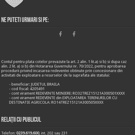
Ne puteti urmari si pe:
Contul pentru plata cotelor prevazute la art. 2 alin. 1 lit.a) si b) si dupa caz
alin. 2 lit. a) si b) din Hotararea Guvernului nr. 70/2022, pentru aprobarea
procedurii privind incasarea redeventei obtinute prin concesionare din
activitati de exploatare a resurselor de la suprafata ale statului:
- beneficiar: JUDETUL BRAILA
- cod fiscal: 4205491
- cont virament REDEVENTE MINIERE: RO32TREZ15121A300501XXXX
- cont virament REDEVENTE din EXPLOATAREA TERENURILOR CU
DESTINATIE AGRICOLA: RO14TREZ15121A300505XXXX
Relații cu publicul
Telefon:
0239.619.600
, int. 202 sau 231