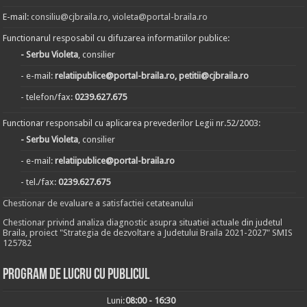
E-mail:
consiliu@cjbraila.ro
,
violeta@portal-braila.ro
Functionarul resposabil cu difuzarea informatiilor publice:
- Serbu Violeta
, consilier
- e-mail:
relatiipublice@portal-braila.ro, petitii@cjbraila.ro
- telefon/fax:
0239.627.675
Functionar responsabil cu aplicarea prevederilor Legii nr.52/2003:
- Serbu Violeta
, consilier
- e-mail:
relatiipublice@portal-braila.ro
- tel./fax:
0239.627.675
Chestionar de evaluare a satisfactiei cetateanului
Chestionar privind analiza diagnostic asupra situatiei actuale din judetul
Braila, proiect "Strategia de dezvoltare a Judetului Braila 2021-2027" SMIS
125782
Program de lucru cu publicul
Luni:
08:00 - 16:30