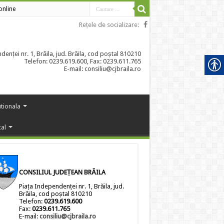
 online
Rețele de socializare:
enței nr. 1, Brăila, jud. Brăila, cod poștal 810210
Telefon: 0239.619.600, Fax: 0239.611.765
E-mail: consiliu@cjbraila.ro
utionala
cal
CONSILIUL JUDEȚEAN BRĂILA
Piața Independenței nr. 1, Brăila, jud.
Brăila, cod poștal 810210
Telefon:
0239.619.600
Fax:
0239.611.765
E-mail:
consiliu@cjbraila.ro