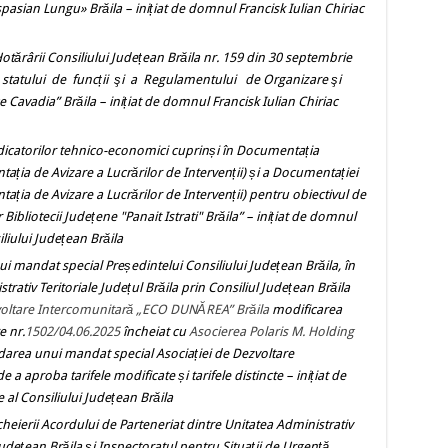
espasian Lungu» Brăila
– inițiat de domnul Francisk Iulian Chiriac
otărârii
Consiliului
Județean Brăila
nr. 159 din 30 septembrie
statului de funcții şi a Regulamentului de Organizare şi
e Cavadia” Brăila
– inițiat de domnul Francisk Iulian Chiriac
icatorilor tehnico-economici cuprinși în Documentația
ția de Avizare a Lucrărilor de Intervenții) și a Documentației
ția de Avizare a Lucrărilor de Intervenții) pentru obiectivul de
 Bibliotecii Județene "Panait Istrati" Brăila”
– inițiat de domnul
liului Județean Brăila
i mandat special Președintelui Consiliului Județean Brăila, în
strativ Teritoriale Județul Brăila prin Consiliul Județean Brăila
zvoltare Intercomunitară „ECO DUNĂREA” Brăila
modificarea
e nr.
1502/04.06.2025
încheiat cu
Asocierea Polaris M. Holding
darea unui mandat special Asociației de Dezvoltare
de a aproba tarifele modificate și tarifele distincte
– inițiat de
 al Consiliului Județean Brăila
heierii Acordului de Parteneriat dintre Unitatea Administrativ
 Județean Brăila și Inspectoratul pentru Situații de Urgență