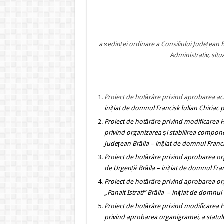
PROIECT 
a ședinței ordinare a Consiliului Județean B
Administrativ, situ
Proiect de hotărâre
privind aprobarea act
inițiat de domnul Francisk Iulian Chiriac 
Proiect de hotărâre
privind
modificarea H
privind organizarea și stabilirea componen
Județean Brăila
– inițiat de domnul Franci
Proiect de hotărâre
privind aprobarea orga
de Urgență Brăila
– inițiat de domnul Fran
Proiect de hotărâre
privind
aprobarea orga
„
Panait Istrati
”
Brăila
– inițiat de domnul 
Proiect de hotărâre
privind
modificarea H
privind
aprobarea organigramei, a statulu