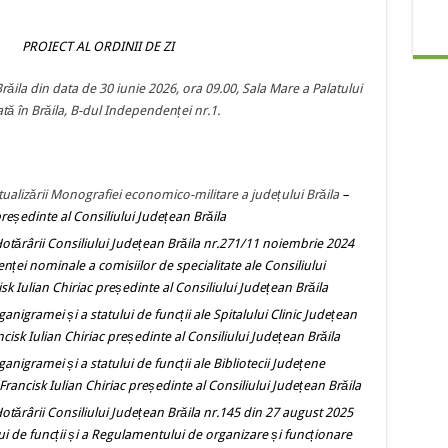
AL ORDINII DE ZI
răila din data de 30 iunie 2026, ora 09.00, Sala Mare a Palatului
ată în Brăila, B-dul Independenței nr.1.
ualizării Monografiei economico-militare a județului Brăila
–
președinte al Consiliului Județean Brăila
otărârii Consiliului Județean Brăila nr.271/11 noiembrie 2024
ței nominale a comisiilor de specialitate ale Consiliului
sk Iulian Chiriac președinte al Consiliului Județean Brăila
nigramei și a statului de funcții ale Spitalului Clinic Județean
cisk Iulian Chiriac președinte al Consiliului Județean Brăila
nigramei și a statului de funcții ale Bibliotecii Județene
Francisk Iulian Chiriac președinte al Consiliului Județean Brăila
otărârii Consiliului Județean Brăila nr.145 din 27 august 2025
i de funcții și a Regulamentului de organizare și funcționare