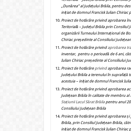
„Dunărea” al Județului Brăila, pentru des
inițiat de domnul Francisk Iulian Chiriac 
Proiect de hotărâre
privind
aprobarea înc
Teritorială – Județul Brăila prin Consiliu
organizării Turneului Internațional de B
Chiriac președinte al Consiliului Județean
Proiect de hotărâre
privind
aprobarea tran
inventar, pentru o perioadă de 6 ani, cătr
Iulian Chiriac președinte al Consiliului J
Proiect de hotărâre
privind
aprobarea rad
Județului Brăila a terenului în suprafață t
acestuia
– inițiat de domnul Francisk Iuli
Proiect de hotărâre
privind
aprobarea achi
Județean Brăila în calitate de membru al
Stațiunii Lacul Sărat Brăila
pentru anul 2
Consiliului Județean Brăila
Proiect de hotărâre
privind
aprobarea ș
i
Brăila, prin Consiliul Județean Brăila, c
inițiat de domnul Francisk Iulian Chiriac 