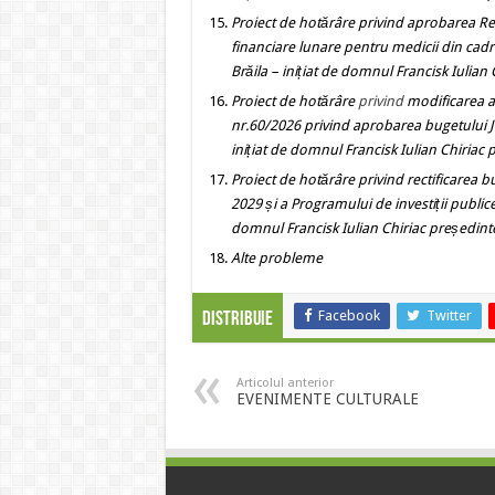
Proiect de hotărâre
privind
aprobarea Re
financiare lunare pentru medicii din cadru
Brăila
– inițiat de domnul Francisk Iulian 
Proiect de hotărâre
privind
modificarea a
nr.60/2026 privind aprobarea bugetului Ju
inițiat de domnul Francisk Iulian Chiriac 
Proiect de hotărâre
privind
rectificarea b
2029 și a Programului de investiții publice
domnul Francisk Iulian Chiriac președinte
Alte probleme
Facebook
Twitter
Distribuie
Articolul anterior
EVENIMENTE CULTURALE