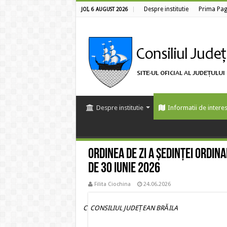
Despre institutie
Prima Pag
JOI, 6 AUGUST 2026
Despre institutie
Informatii de interes
Ordinea de zi a ședinței ordina
de 30 iunie 2026
Filita Ciochina
24.06.2026
C CONSILIUL JUDEȚEAN BRĂILA