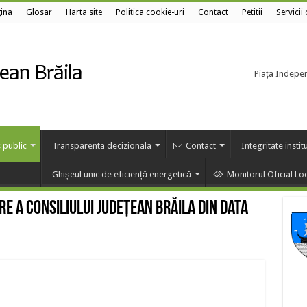
ina
Glosar
Harta site
Politica cookie-uri
Contact
Petitii
Servicii
Piața Independ
 public
Transparenta decizionala
Contact
Integritate instit
Ghișeul unic de eficiență energetică
Monitorul Oficial Lo
re a Consiliului Județean Brăila din data