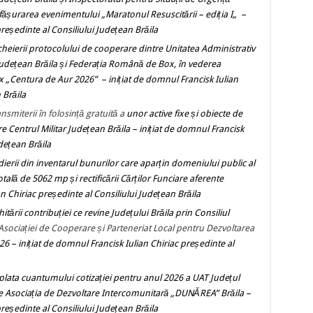
fășurarea evenimentului „Maratonul Resuscitării – ediția I„
–
președinte al Consiliului Județean Brăila
heierii protocolului de cooperare dintre Unitatea Administrativ
l Județean Brăila și Federația Română de Box, în vederea
ox
„Centura de Aur 2026”
– inițiat de domnul Francisk Iulian
 Brăila
smiterii în folosință gratuită a
unor active fixe și obiecte de
e Centrul Militar Județean Brăila
– inițiat de domnul Francisk
udețean Brăila
ierii din inventarul bunurilor care aparțin domeniului public al
otală de 5062 mp și rectificării Cărților Funciare aferente
an Chiriac președinte al Consiliului Județean Brăila
tării contribuției ce revine Județului Brăila prin Consiliul
Asociației de Cooperare și Parteneriat Local pentru Dezvoltarea
026
– inițiat de domnul Francisk Iulian Chiriac președinte al
 plata cuantumului cotizației pentru anul 2026 a
UAT Județul
ătre Asociația de Dezvoltare Intercomunitară „DUNĂREA” Brăila
–
președinte al Consiliului Județean Brăila