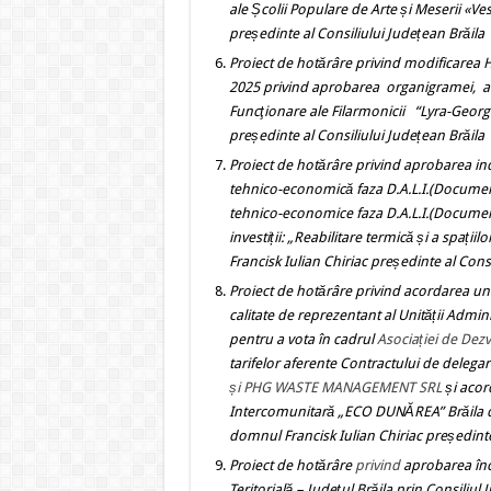
ale Școlii Populare de Arte și Meserii «V
președinte al Consiliului Județean Brăila
Proiect de hotărâre
privind
modificarea H
2025 privind
aprobarea organigramei, a 
Funcţionare
ale
Filarmonicii “Lyra-Georg
președinte al Consiliului Județean Brăila
Proiect de hotărâre
privind
aprobarea ind
tehnico-economică faza D.A.L.I.(Documenta
tehnico-economice faza D.A.L.I.(Documenta
investiții:
„Reabilitare termică și a spațiilor
Francisk Iulian Chiriac președinte al Consi
Proiect de hotărâre
privind
acordarea unu
calitate de reprezentant al Unității Admini
pentru a vota în cadrul
Asociației de De
tarifelor aferente Contractului de delegar
și PHG WASTE MANAGEMENT SRL
și acor
Intercomunitară
„ECO DUNĂREA” Brăila
domnul Francisk Iulian Chiriac președinte
Proiect de hotărâre
privind
aprobarea înc
Teritorială – Județul Brăila prin Consiliul