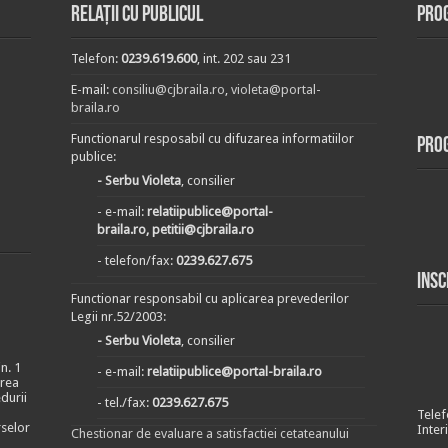
Relații cu publicul
Prog
Telefon:
0239.619.600
, int. 202 sau 231
E-mail:
consiliu@cjbraila.ro
,
violeta@portal-
braila.ro
Functionarul resposabil cu difuzarea informatiilor
Pro
publice:
- Serbu Violeta
, consilier
- e-mail:
relatiipublice@portal-
braila.ro, petitii@cjbraila.ro
- telefon/fax:
0239.627.675
Insc
Functionar responsabil cu aplicarea prevederilor
Legii nr.52/2003:
- Serbu Violeta
, consilier
n. 1
- e-mail:
relatiipublice@portal-braila.ro
area
durii
- tel./fax:
0239.627.675
Telef
rselor
Inter
Chestionar de evaluare a satisfactiei cetateanului