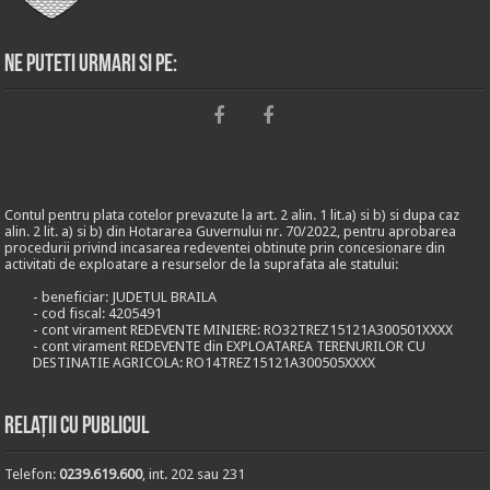
Ne puteti urmari si pe:
Contul pentru plata cotelor prevazute la art. 2 alin. 1 lit.a) si b) si dupa caz
alin. 2 lit. a) si b) din Hotararea Guvernului nr. 70/2022, pentru aprobarea
procedurii privind incasarea redeventei obtinute prin concesionare din
activitati de exploatare a resurselor de la suprafata ale statului:
- beneficiar: JUDETUL BRAILA
- cod fiscal: 4205491
- cont virament REDEVENTE MINIERE: RO32TREZ15121A300501XXXX
- cont virament REDEVENTE din EXPLOATAREA TERENURILOR CU
DESTINATIE AGRICOLA: RO14TREZ15121A300505XXXX
Relații cu publicul
Telefon:
0239.619.600
, int. 202 sau 231