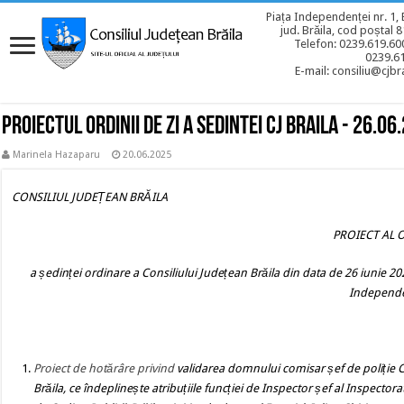
Piața Independenței nr. 1, 
jud. Brăila, cod poștal 
Telefon: 0239.619.600
0239.6
E-mail: consiliu@cjbra
Proiectul ordinii de zi a sedintei CJ BRAILA - 26.06
Marinela Hazaparu
20.06.2025
CONSILIUL JUDEȚEAN BRĂILA
PROIECT AL O
a ședinței ordinare a Consiliului Județean Brăila din data de 26 iunie 2025
Independen
Proiect de hotărâre
privind
validarea domnului comisar șef de poliție C
Brăila, ce îndeplinește atribuțiile funcției de Inspector șef al Inspectora