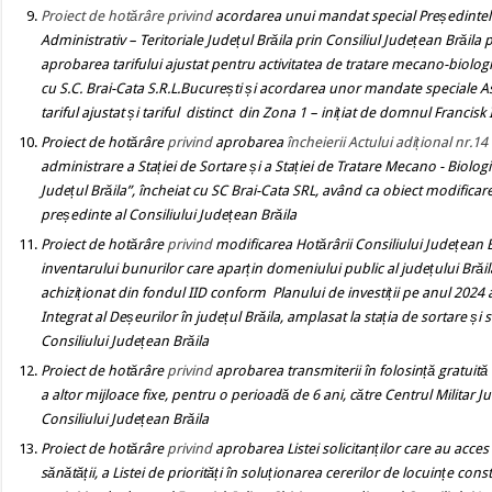
Proiect de hotărâre privind
acordarea unui mandat special Președintelui 
Administrativ – Teritoriale Județul Brăila prin Consiliul Județean Brăil
aprobarea tarifului ajustat pentru activitatea de tratare mecano-biolog
cu S.C. Brai-Cata S.R.L.București și acordarea unor mandate speciale 
tariful ajustat și tariful distinct din Zona 1
– inițiat de domnul Francisk 
Proiect de hotărâre
privind
aprobarea
încheierii Actului adițional nr.14 
administrare a Stației de Sortare și a Stației de Tratare Mecano - Biol
Județul Brăila”, încheiat cu SC Brai-Cata SRL, având ca obiect modificare
președinte al Consiliului Județean Brăila
Proiect de hotărâre
privind
modificarea Hotărârii Consiliului Județean 
inventarului bunurilor care aparțin domeniului public al județului Bră
achiziționat din fondul IID conform Planului de investiții pe anul 202
Integrat al Deșeurilor în județul Brăila, amplasat la stația de sortare și
Consiliului Județean Brăila
Proiect de hotărâre
privind
aprobarea transmiterii în folosință gratuită
a altor mijloace fixe, pentru o perioadă de 6 ani, către Centrul Militar J
Consiliului Județean Brăila
Proiect de hotărâre
privind
aprobarea Listei solicitanților care au acces 
sănătății, a Listei de priorități în soluționarea cererilor de locuințe con