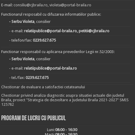
E-mail:
consiliu@cjbraila.ro
,
violeta@portal-braila.ro
Functionarul resposabil cu difuzarea informatiilor publice:
- Serbu Violeta
, consilier
- e-mail:
relatiipublice@portal-braila.ro, petitii@cjbraila.ro
- telefon/fax:
0239.627.675
Functionar responsabil cu aplicarea prevederilor Legii nr.52/2003:
- Serbu Violeta
, consilier
- e-mail:
relatiipublice@portal-braila.ro
- tel./fax:
0239.627.675
Chestionar de evaluare a satisfactiei cetateanului
Chestionar privind analiza diagnostic asupra situatiei actuale din judetul
Braila, proiect "Strategia de dezvoltare a Judetului Braila 2021-2027" SMIS
125782
Program de lucru cu publicul
Luni:
08:00 - 16:30
Marți:
08:00 - 16:30