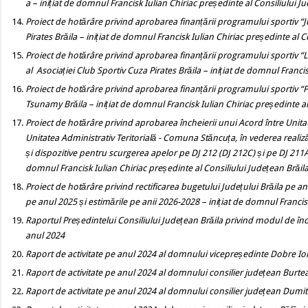
a
– inițiat de domnul Francisk Iulian Chiriac președinte al
Consiliului J
Proiect de hotărâre privind
aprobarea finanțării programului sportiv “Ju
Pirates Brăila – inițiat de domnul Francisk Iulian Chiriac președinte al C
Proiect de hotărâre privind
aprobarea finanțării programului sportiv “Li
al Asociației Club Sportiv Cuza Pirates Brăila – inițiat de domnul Franci
Proiect de hotărâre privind
aprobarea finanțării programului sportiv “
Tsunamy Brăila – inițiat de domnul Francisk Iulian Chiriac președinte al
Proiect de hotărâre privind
aprobarea încheierii unui Acord între Unitate
Unitatea Administrativ Teritorială - Comuna Stăncuța, în vederea realiz
și dispozitive pentru scurgerea apelor pe DJ 212 (DJ 212C) și pe DJ 211
domnul Francisk Iulian Chiriac președinte al Consiliului Județean Brăil
Proiect de hotărâre privind rectificarea bugetului Județului Brăila pe an
pe anul 2025 și estimările pe anii 2026-2028 – inițiat de domnul Francisk
Raportul Președintelui Consiliului Județean Brăila privind modul de îndep
anul 2024
Raport de activitate pe anul 2024 al domnului vicepreședinte Dobre Io
Raport de activitate pe anul 2024 al domnului consilier județean Burte
Raport de activitate pe anul 2024 al domnului consilier județean Dumit