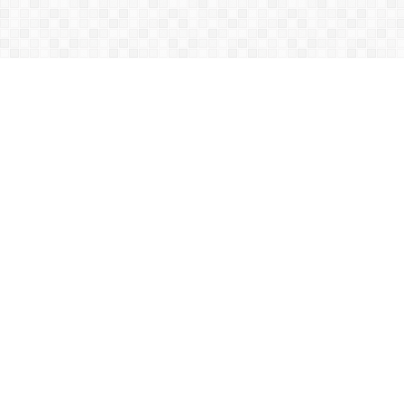
Acest site folosește cookies. Navigând în
continuare vă exprimați acordul asupra folosirii
cookie-urilor.
Mai multe detalii
Sunt de acord