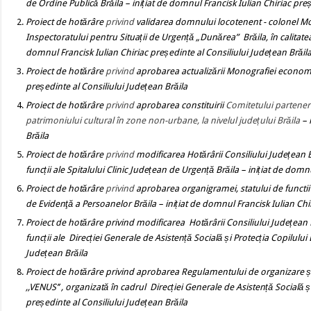
de Ordine Publică Brăila
– inițiat de domnul Francisk Iulian Chiriac pre
Proiect de hotărâre
privind
validarea domnului locotenent - colonel Movi
Inspectoratului pentru Situații de Urgență „Dunărea” Brăila, în calitate
domnul Francisk Iulian Chiriac președinte al Consiliului Județean Brăil
Proiect de hotărâre
privind
aprobarea actualizării Monografiei economic
președinte al Consiliului Județean Brăila
Proiect de hotărâre
privind
aprobarea constituirii
Comitetului parteneri
patrimoniului cultural în zone non-urbane, la nivelul județului Brăila
– 
Brăila
Proiect de hotărâre
privind
modificarea Hotărârii Consiliului Județean B
funcții ale Spitalului Clinic Județean de Urgență
Brăila – inițiat de domn
Proiect de hotărâre
privind
aprobarea organigramei, statului de functii
de Evidenţă a Persoanelor
Brăila
– inițiat de domnul Francisk Iulian Chi
Proiect de hotărâre
privind modificarea
Hotărârii Consiliului Județean 
funcții ale Direcției Generale de Asistență Socială și Protecția Copilului
Județean Brăila
Proiect de hotărâre privind
aprobarea Regulamentului de organizare și 
,,VENUS’’ , organizată în cadrul Direcției Generale de Asistență Socială ș
președinte al Consiliului Județean Brăila