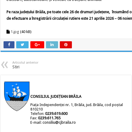
Pe raza jude
ț
ului Br
ă
ila, pe toate cele 26 de drumuri jude
ț
ene, însumând o 
de efectuare a înregistr
ă
rii circula
ț
iei rutiere este 21 aprilie 2026 – 06 noi
1.jpg
(40 kB)
Articolul anterior
Stiri
CONSILIUL JUDEȚEAN BRĂILA
Piața Independenței nr. 1, Brăila, jud. Brăila, cod poștal
810210
Telefon:
0239.619.600
Fax:
0239.611.765
E-mail:
consiliu@cjbraila.ro