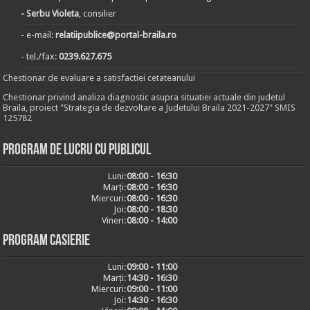
- Serbu Violeta
, consilier
- e-mail:
relatiipublice@portal-braila.ro
- tel./fax:
0239.627.675
Chestionar de evaluare a satisfactiei cetateanului
Chestionar privind analiza diagnostic asupra situatiei actuale din judetul
Braila, proiect "Strategia de dezvoltare a Judetului Braila 2021-2027" SMIS
125782
Program de lucru cu publicul
Luni:
08:00 - 16:30
Marți:
08:00 - 16:30
Miercuri:
08:00 - 16:30
Joi:
08:00 - 18:30
Vineri:
08:00 - 14:00
Program casierie
Luni:
09:00 - 11:00
Marți:
14:30 - 16:30
Miercuri:
09:00 - 11:00
Joi:
14:30 - 16:30