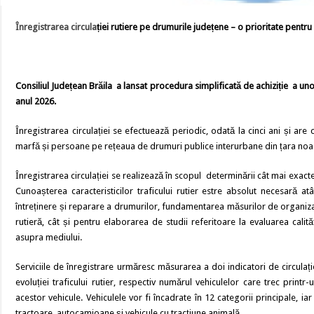
Înregistrarea circula
ț
iei rutiere pe drumurile jude
ț
ene
– o prioritate pentru
Consiliul Jude
ț
ean Br
ă
ila a lansat procedura simplificat
ă
de achizi
ț
ie a uno
anul 2026.
Înregistrarea circulației se efectuează periodic, odată la cinci ani și are 
marfă și persoane pe rețeaua de drumuri publice interurbane din țara noastră
Înregistrarea circulației se realizează în scopul determinării cât mai exacte
Cunoașterea caracteristicilor traficului rutier estre absolut necesară at
întreținere și reparare a drumurilor, fundamentarea măsurilor de organizare
rutieră, cât și pentru elaborarea de studii referitoare la evaluarea calită
asupra mediului.
Serviciile de înregistrare urmăresc măsurarea a doi indicatori de circulați
evoluției traficului rutier, respectiv numărul vehiculelor care trec pri
acestor vehicule. Vehiculele vor fi încadrate în 12 categorii principale, ia
tractoare, autocamioane și vehicule cu tracțiune animală.