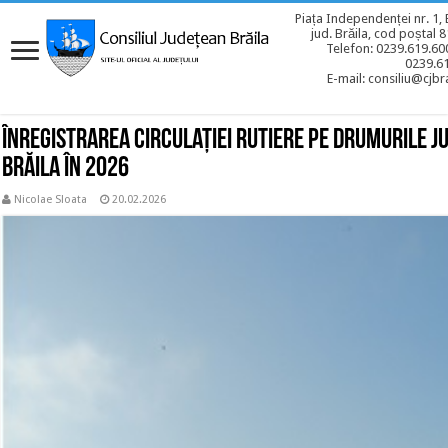
Piața Independenței nr. 1, 
jud. Brăila, cod poștal 
Telefon: 0239.619.600
0239.6
E-mail: consiliu@cjbra
Înregistrarea circulației rutiere pe drumurile j
Brăila în 2026
Nicolae Sloata
20.02.2026