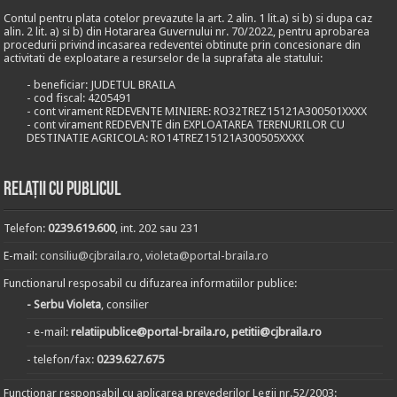
Contul pentru plata cotelor prevazute la art. 2 alin. 1 lit.a) si b) si dupa caz
alin. 2 lit. a) si b) din Hotararea Guvernului nr. 70/2022, pentru aprobarea
procedurii privind incasarea redeventei obtinute prin concesionare din
activitati de exploatare a resurselor de la suprafata ale statului:
- beneficiar: JUDETUL BRAILA
- cod fiscal: 4205491
- cont virament REDEVENTE MINIERE: RO32TREZ15121A300501XXXX
- cont virament REDEVENTE din EXPLOATAREA TERENURILOR CU
DESTINATIE AGRICOLA: RO14TREZ15121A300505XXXX
Relații cu publicul
Telefon:
0239.619.600
, int. 202 sau 231
E-mail:
consiliu@cjbraila.ro
,
violeta@portal-braila.ro
Functionarul resposabil cu difuzarea informatiilor publice:
- Serbu Violeta
, consilier
- e-mail:
relatiipublice@portal-braila.ro, petitii@cjbraila.ro
- telefon/fax:
0239.627.675
Functionar responsabil cu aplicarea prevederilor Legii nr.52/2003: