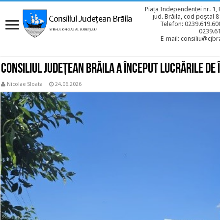
Piața Independenței nr. 1, 
jud. Brăila, cod poștal 
Telefon: 0239.619.600
0239.6
E-mail: consiliu@cjbra
Consiliul Județean Brăila a început lucrările de
Nicolae Sloata
24.06.2026