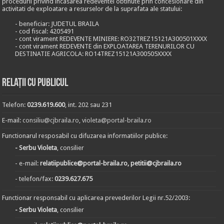
procedurii privind incasarea redeventei obtinute prin concesionare din
activitati de exploatare a resurselor de la suprafata ale statului:
- beneficiar: JUDETUL BRAILA
- cod fiscal: 4205491
- cont virament REDEVENTE MINIERE: RO32TREZ15121A300501XXXX
- cont virament REDEVENTE din EXPLOATAREA TERENURILOR CU
DESTINATIE AGRICOLA: RO14TREZ15121A300505XXXX
Relații cu publicul
Telefon:
0239.619.600
, int. 202 sau 231
E-mail:
consiliu@cjbraila.ro
,
violeta@portal-braila.ro
Functionarul resposabil cu difuzarea informatiilor publice:
- Serbu Violeta
, consilier
- e-mail:
relatiipublice@portal-braila.ro, petitii@cjbraila.ro
- telefon/fax:
0239.627.675
Functionar responsabil cu aplicarea prevederilor Legii nr.52/2003:
- Serbu Violeta
, consilier