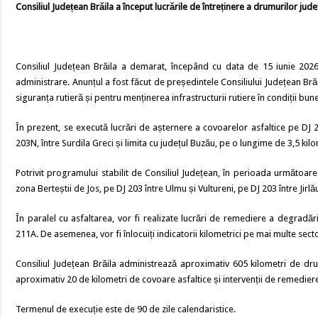
Consiliul Județean Brăila a început lucrările de întreținere a drumurilor jude
Consiliul Județean Brăila a demarat, începând cu data de 15 iunie 2026
administrare. Anunțul a fost făcut de președintele Consiliului Județean Brăil
siguranța rutieră și pentru menținerea infrastructurii rutiere în condiții bune
În prezent, se execută lucrări de așternere a covoarelor asfaltice pe DJ 2
203N, între Surdila Greci și limita cu județul Buzău, pe o lungime de 3,5 kilo
Potrivit programului stabilit de Consiliul Județean, în perioada următoar
zona Berteștii de Jos, pe DJ 203 între Ulmu și Vultureni, pe DJ 203 între Jirl
În paralel cu asfaltarea, vor fi realizate lucrări de remediere a degradă
211A. De asemenea, vor fi înlocuiți indicatorii kilometrici pe mai multe sec
Consiliul Județean Brăila administrează aproximativ 605 kilometri de dru
aproximativ 20 de kilometri de covoare asfaltice și intervenții de remedie
Termenul de execuție este de 90 de zile calendaristice.