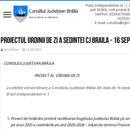
Piața Independenței nr. 1, 
jud. Brăila, cod poștal 
Telefon: 0239.619.600
0239.6
E-mail: consiliu@cjbra
Proiectul ordinii de zi a sedintei CJ BRAILA - 16 s
Rica Petre
15.09.2025
CONSILIUL JUDEȚEAN BRĂILA
PROIECT AL ORDINII DE ZI
a ședinței extraordinare a Consiliului Județean Brăila din data de 16 sep
B-dul Independenței nr.1
Proiect de hotărâre privind
rectificarea bugetului Jude
ț
ului Brăila pe an
pe anul 2025 și estimările pe anii 2026-2028
– inițiat de domnul Francis