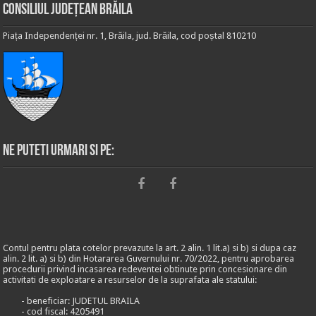
Consiliul Județean Brăila
Piața Independenței nr. 1, Brăila, jud. Brăila, cod poștal 810210
Ne puteti urmari si pe:
Contul pentru plata cotelor prevazute la art. 2 alin. 1 lit.a) si b) si dupa caz
alin. 2 lit. a) si b) din Hotararea Guvernului nr. 70/2022, pentru aprobarea
procedurii privind incasarea redeventei obtinute prin concesionare din
activitati de exploatare a resurselor de la suprafata ale statului:
- beneficiar: JUDETUL BRAILA
- cod fiscal: 4205491