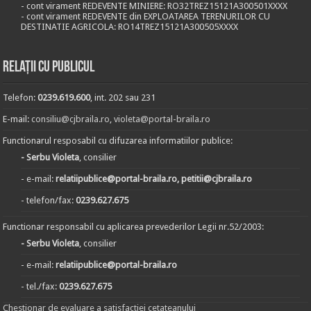
- cont virament REDEVENTE MINIERE: RO32TREZ15121A300501XXXX
- cont virament REDEVENTE din EXPLOATAREA TERENURILOR CU
DESTINATIE AGRICOLA: RO14TREZ15121A300505XXXX
Relații cu publicul
Telefon:
0239.619.600
, int. 202 sau 231
E-mail:
consiliu@cjbraila.ro
,
violeta@portal-braila.ro
Functionarul resposabil cu difuzarea informatiilor publice:
- Serbu Violeta
, consilier
- e-mail:
relatiipublice@portal-braila.ro, petitii@cjbraila.ro
- telefon/fax:
0239.627.675
Functionar responsabil cu aplicarea prevederilor Legii nr.52/2003:
- Serbu Violeta
, consilier
- e-mail:
relatiipublice@portal-braila.ro
- tel./fax:
0239.627.675
Chestionar de evaluare a satisfactiei cetateanului