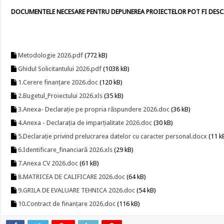
DOCUMENTELE NECESARE PENTRU DEPUNEREA PROIECTELOR POT FI DESC
Metodologie 2026.pdf
(772 kB)
Ghidul Solicitantului 2026.pdf
(1038 kB)
1.Cerere finanțare 2026.doc
(120 kB)
2.Bugetul_Proiectului 2026.xls
(35 kB)
3.Anexa- Declarație pe propria răspundere 2026.doc
(36 kB)
4.Anexa - Declarația de imparțialitate 2026.doc
(30 kB)
5.Declarație privind prelucrarea datelor cu caracter personal.docx
(11 k
6.Identificare_financiară 2026.xls
(29 kB)
7.Anexa CV 2026.doc
(61 kB)
8.MATRICEA DE CALIFICARE 2026.doc
(64 kB)
9.GRILA DE EVALUARE TEHNICA 2026.doc
(54 kB)
10.Contract de finanțare 2026.doc
(116 kB)