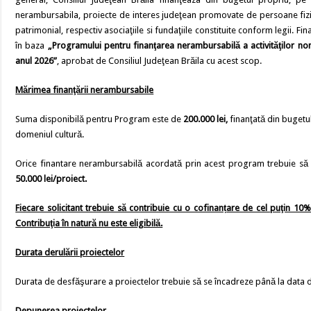
nerambursabila, proiecte de interes judeţean promovate de persoane fizic
patrimonial, respectiv asociaţiile si fundaţiile constituite conform legii. 
în baza
„Programului pentru finanţarea nerambursabilă a activităţilor no
anul 2026”
, aprobat de Consiliul Judeţean Brăila cu acest scop.
Mărimea finanţării nerambursabile
Suma disponibilă pentru Program este de
200.000 lei,
finanţată din bugetul
domeniul cultură.
Orice finantare nerambursabilă acordată prin acest program trebuie să 
50.000 lei/proiect.
Fiecare solicitant trebuie să contribuie cu o cofinanțare de cel puţin 10%
Contribuţia în natură nu este eligibilă.
Durata derulării proiectelor
Durata de desfăşurare a proiectelor trebuie să se încadreze până la data 
Depunerea proiectelor