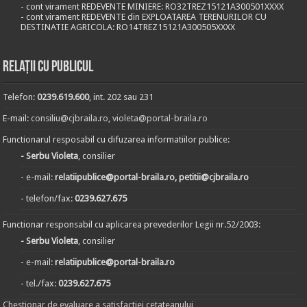
- cont virament REDEVENTE MINIERE: RO32TREZ15121A300501XXXX
- cont virament REDEVENTE din EXPLOATAREA TERENURILOR CU
DESTINATIE AGRICOLA: RO14TREZ15121A300505XXXX
Relații cu publicul
Telefon:
0239.619.600
, int. 202 sau 231
E-mail:
consiliu@cjbraila.ro
,
violeta@portal-braila.ro
Functionarul resposabil cu difuzarea informatiilor publice:
- Serbu Violeta
, consilier
- e-mail:
relatiipublice@portal-braila.ro, petitii@cjbraila.ro
- telefon/fax:
0239.627.675
Functionar responsabil cu aplicarea prevederilor Legii nr.52/2003:
- Serbu Violeta
, consilier
- e-mail:
relatiipublice@portal-braila.ro
- tel./fax:
0239.627.675
Chestionar de evaluare a satisfactiei cetateanului