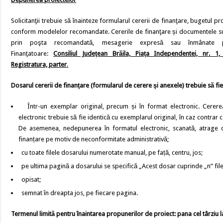
Solicitanţii trebuie să înainteze formularul cererii de finanţare, bugetul pro
conform modelelor recomandate. Cererile de finanţare și documentele supor
prin poşta recomandată, mesagerie expresă sau înmânate per
Finanţatoare:
Consiliul Judeţean Brăila, Piaţa Independentei, nr. 1,
Registratura, parter
.
Dosarul cererii de finanţare (formularul de cerere şi anexele)
trebuie să fi
Într-un exemplar original, precum și în format electronic. Cerere
electronic trebuie să fie identică cu exemplarul original, în caz contrar 
De asemenea, nedepunerea în formatul electronic, scanată, atrage 
finanțare pe motiv de neconformitate administrativă;
cu toate filele dosarului numerotate manual, pe față, centru, jos;
pe ultima pagină a dosarului se specifică „Acest dosar cuprinde „n” fil
opisat;
semnat în dreapta jos, pe fiecare pagina.
Termenul limită pentru înaintarea propunerilor de proiect: pana cel târziu l