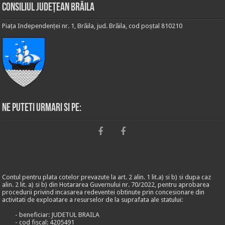
Consiliul Județean Brăila
Piața Independenței nr. 1, Brăila, jud. Brăila, cod poștal 810210
Ne puteti urmari si pe:
Contul pentru plata cotelor prevazute la art. 2 alin. 1 lit.a) si b) si dupa caz
alin. 2 lit. a) si b) din Hotararea Guvernului nr. 70/2022, pentru aprobarea
procedurii privind incasarea redeventei obtinute prin concesionare din
activitati de exploatare a resurselor de la suprafata ale statului:
- beneficiar: JUDETUL BRAILA
- cod fiscal: 4205491