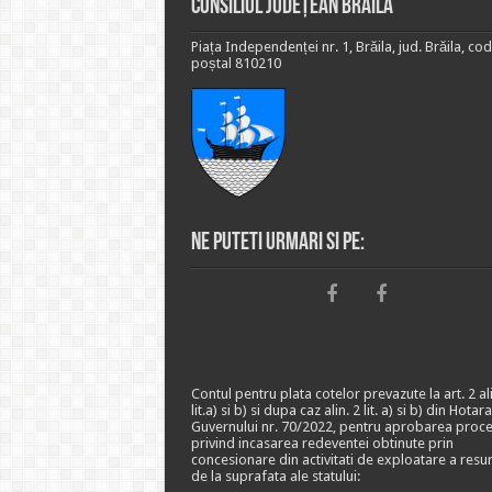
Consiliul Județean Brăila
Piața Independenței nr. 1, Brăila, jud. Brăila, cod
poștal 810210
Ne puteti urmari si pe:
Contul pentru plata cotelor prevazute la art. 2 ali
lit.a) si b) si dupa caz alin. 2 lit. a) si b) din Hotar
Guvernului nr. 70/2022, pentru aprobarea proce
privind incasarea redeventei obtinute prin
concesionare din activitati de exploatare a resu
de la suprafata ale statului: