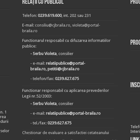
Relații cu publicul
Prog
Telefon:
0239.619.600
, int. 202 sau 231
E-mail:
consiliu@cjbraila.ro
,
violeta@portal-
braila.ro
Functionarul resposabil cu difuzarea informatiilor
Pro
publice:
- Serbu Violeta
, consilier
- e-mail:
relatiipublice@portal-
braila.ro, petitii@cjbraila.ro
- telefon/fax:
0239.627.675
Insc
Functionar responsabil cu aplicarea prevederilor
Legii nr.52/2003:
- Serbu Violeta
, consilier
n. 1
- e-mail:
relatiipublice@portal-braila.ro
area
durii
- tel./fax:
0239.627.675
Telef
rselor
Inter
Chestionar de evaluare a satisfactiei cetateanului