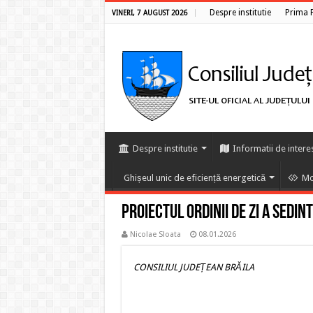
Despre institutie
Prima 
VINERI, 7 AUGUST 2026
Despre institutie
Informatii de intere
Ghișeul unic de eficiență energetică
Mo
Proiectul ordinii de zi a sedint
Nicolae Sloata
08.01.2026
CONSILIUL JUDEȚEAN BRĂILA