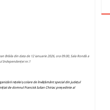
I
ean Brăila din data de 12 ianuarie 2026, ora
09.00, Sala Rondă a
-dul Independenței nr.1
nizării rețelei școlare de învățământ special din județul
inițiat de domnul Francisk Iulian Chiriac președinte al