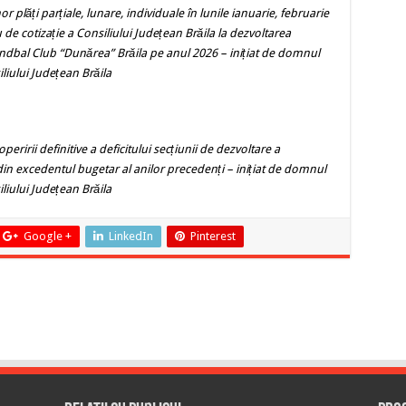
 plăți parțiale, lunare, individuale în lunile ianuarie, februarie
 de cotizație a Consiliului Județean Brăila la dezvoltarea
 Handbal Club “Dunărea” Brăila pe anul 2026 – inițiat de domnul
liului Județean Brăila
eririi definitive a deficitului secțiunii de dezvoltare a
 din excedentul bugetar al anilor precedenți
– inițiat de domnul
liului Județean Brăila
Google +
LinkedIn
Pinterest