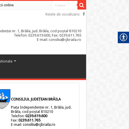
cii online
Rețele de socializare:
enței nr. 1, Brăila, jud. Brăila, cod poștal 810210
Telefon: 0239.619.600, Fax: 0239.611.765
E-mail: consiliu@cjbraila.ro
tutionala
CONSILIUL JUDEȚEAN BRĂILA
Piața Independenței nr. 1, Brăila, jud.
Brăila, cod poștal 810210
Telefon:
0239.619.600
Fax:
0239.611.765
E-mail:
consiliu@cjbraila.ro