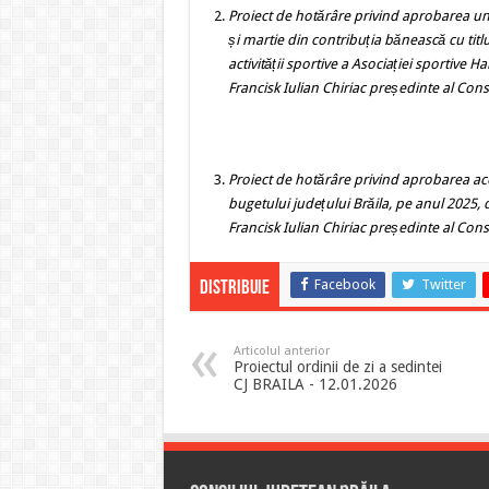
Proiect de hotărâre privind
aprobarea unor
și martie din contribuția bănească cu titlu
activității sportive a Asociației sportive
Francisk Iulian Chiriac președinte al Consi
Proiect de hotărâre
privind aprobarea acop
bugetului județului Brăila, pe anul 2025,
Francisk Iulian Chiriac președinte al Consi
Facebook
Twitter
Distribuie
Articolul anterior
Proiectul ordinii de zi a sedintei
CJ BRAILA - 12.01.2026