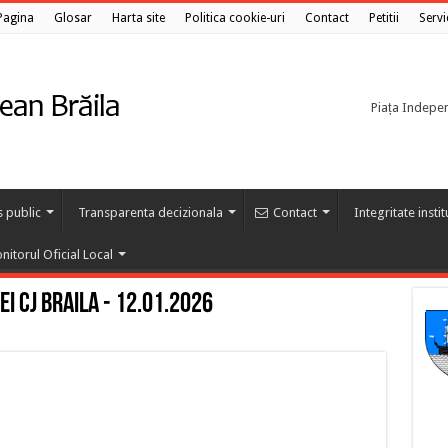
Pagina
Glosar
Harta site
Politica cookie-uri
Contact
Petitii
Servi
Piața Independ
s public
Transparenta decizionala
Contact
Integritate insti
nitorul Oficial Local
ei CJ BRAILA - 12.01.2026