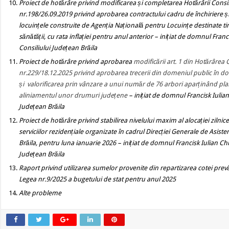
Proiect de hotărâre
privind
modificarea
și completarea Hotărârii Consil
nr.198/26.09.2019 privind aprobarea contractului cadru de închiriere și
locuințele construite de Agenția Națională pentru Locuințe destinate tin
sănătății, cu rata inflației pentru anul anterior
– inițiat de domnul Franci
Consiliului Județean Brăila
Proiect de hotărâre
privind aprobarea
modificării art. 1 din Hotărârea 
nr.229/18.12.2025 privind aprobarea trecerii din domeniul public în dom
și valorificarea prin vânzare a unui număr de 76 arbori aparținând plan
aliniamentul unor drumuri județene
– inițiat de domnul Francisk Iulian
Județean Brăila
Proiect de hotărâre
privind
stabilirea nivelului maxim al alocației zilni
serviciilor rezidențiale organizate în cadrul Direcției Generale de Asisten
Brăila, pentru luna ianuarie 2026
– inițiat de domnul Francisk Iulian Chi
Județean Brăila
Raport privind utilizarea sumelor provenite din repartizarea cotei prevăzut
Legea nr.9/2025 a bugetului de stat pentru anul 2025
Alte probleme