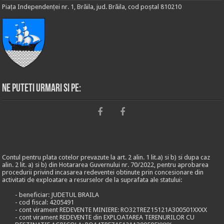
Piața Independenței nr. 1, Brăila, jud. Brăila, cod poștal 810210
Ne puteti urmari si pe:
Contul pentru plata cotelor prevazute la art. 2 alin. 1 lit.a) si b) si dupa caz
alin. 2 lit. a) si b) din Hotararea Guvernului nr. 70/2022, pentru aprobarea
procedurii privind incasarea redeventei obtinute prin concesionare din
activitati de exploatare a resurselor de la suprafata ale statului:
- beneficiar: JUDETUL BRAILA
- cod fiscal: 4205491
- cont virament REDEVENTE MINIERE: RO32TREZ15121A300501XXXX
- cont virament REDEVENTE din EXPLOATAREA TERENURILOR CU