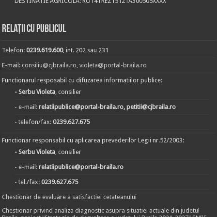
DESTINATIE AGRICOLA: RO14TREZ15121A300505XXXX
Relații cu publicul
Telefon:
0239.619.600
, int. 202 sau 231
E-mail:
consiliu@cjbraila.ro
,
violeta@portal-braila.ro
Functionarul resposabil cu difuzarea informatiilor publice:
- Serbu Violeta
, consilier
- e-mail:
relatiipublice@portal-braila.ro, petitii@cjbraila.ro
- telefon/fax:
0239.627.675
Functionar responsabil cu aplicarea prevederilor Legii nr.52/2003:
- Serbu Violeta
, consilier
- e-mail:
relatiipublice@portal-braila.ro
- tel./fax:
0239.627.675
Chestionar de evaluare a satisfactiei cetateanului
Chestionar privind analiza diagnostic asupra situatiei actuale din judetul