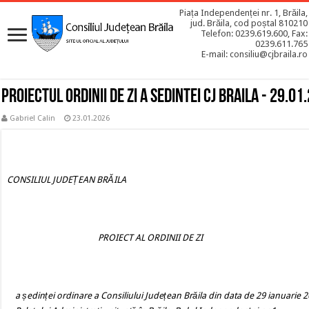
Piața Independenței nr. 1, Brăila,
jud. Brăila, cod poștal 810210
Telefon: 0239.619.600, Fax:
0239.611.765
E-mail: consiliu@cjbraila.ro
Proiectul ordinii de zi a sedintei CJ BRAILA - 29.01
Gabriel Calin
23.01.2026
CONSILIUL JUDEȚEAN BRĂILA
PROIECT AL ORDINII DE ZI
a ședinței ordinare a Consiliului Județean Brăila din data de 29 ianuarie 2