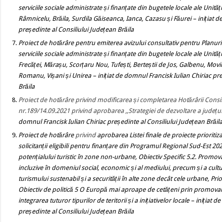
serviciile sociale administrate și finanțate din bugetele locale ale Unități
Râmnicelu, Brăila, Surdila Găiseanca, Ianca, Cazasu și Făurei
– inițiat 
președinte al Consiliului Județean Brăila
Proiect de hotărâre
pentru emiterea avizului consultativ pentru Planuri
serviciile sociale administrate și finanțate din bugetele locale ale Unități
Frecăței, Mărașu, Scorțaru Nou, Tufești, Berteștii de Jos, Galbenu, Movila 
Romanu, Vișani și Unirea
– inițiat de domnul Francisk Iulian Chiriac pr
Brăila
Proiect de hotărâre
privind modificarea și completarea Hotărârii Consil
nr.189/14.09.2021 privind aprobarea ,,Strategiei de dezvoltare a județu
domnul Francisk Iulian Chiriac președinte al Consiliului Județean Brăil
Proiect de hotărâre
privind
aprobarea Listei finale de proiecte prioritiz
solicitanții eligibili pentru finanțare din Programul Regional Sud-Est 20
potențialului turistic în zone non-urbane, Obiectiv Specific 5.2. Promova
incluzive în domeniul social, economic și al mediului, precum și a cultur
turismului sustenabil și a securității în alte zone decât cele urbane, Prio
Obiectiv de politică 5 O Europă mai aproape de cetățeni prin promovare
integrarea tuturor tipurilor de teritorii și a inițiativelor locale
– inițiat d
președinte al Consiliului Județean Brăila