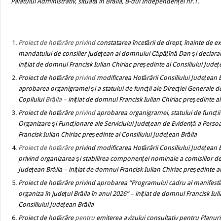
Palatului Administrativ, situată în Brăila, B-dul Independenței nr.1.
Proiect de hotărâre
privind
constatarea încetării de drept, înainte de e
mandatului de consilier județean al domnului Căpățînă Dan și declarar
inițiat de domnul Francisk Iulian Chiriac președinte al Consiliului Județ
Proiect de hotărâre
privind
modificarea Hotărârii Consiliului Județean B
aprobarea organigramei și a statului de funcții ale Direcției Generale de
Copilului
Brăila
– inițiat de domnul Francisk Iulian Chiriac președinte al
Proiect de hotărâre
privind
aprobarea organigramei, statului de funcți
Organizare şi Funcţionare ale Serviciului Judeţean de Evidenţă a Pers
Francisk Iulian Chiriac președinte al Consiliului Județean Brăila
Proiect de hotărâre
privind
modificarea
Hotărârii Consiliului Județean
privind organizarea și stabilirea componenței nominale a comisiilor de s
Județean Brăila – inițiat de domnul Francisk Iulian Chiriac președinte al
Proiect de hotărâre
privind
aprobarea “Programului cadru al manifestăril
organiza în județul Brăila în anul 2026” – inițiat de domnul Francisk Iul
Consiliului Județean Brăila
Proiect de hotărâre
pentru
emiterea avizului consultativ pentru Planuri