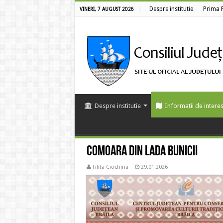
Despre institutie
Prima 
VINERI, 7 AUGUST 2026
Despre institutie
Informatii de interes
Comoara din lada bunicii
Filita Ciochina
29.01.2026