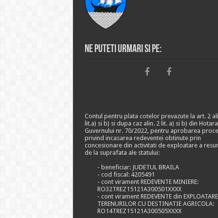
Ne puteti urmari si pe:
Contul pentru plata cotelor prevazute la art. 2 ali
lit.a) si b) si dupa caz alin. 2 lit. a) si b) din Hotar
Guvernului nr. 70/2022, pentru aprobarea proce
privind incasarea redeventei obtinute prin
concesionare din activitati de exploatare a resu
de la suprafata ale statului:
- beneficiar: JUDETUL BRAILA
- cod fiscal: 4205491
- cont virament REDEVENTE MINIERE:
RO32TREZ15121A300501XXXX
- cont virament REDEVENTE din EXPLOATAR
TERENURILOR CU DESTINATIE AGRICOLA:
RO14TREZ15121A300505XXXX