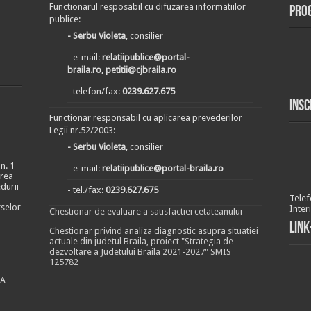
Functionarul resposabil cu difuzarea informatiilor
Pro
publice:
- Serbu Violeta
, consilier
- e-mail:
relatiipublice@portal-
braila.ro, petitii@cjbraila.ro
- telefon/fax:
0239.627.675
Insc
Functionar responsabil cu aplicarea prevederilor
Legii nr.52/2003:
- Serbu Violeta
, consilier
n. 1
- e-mail:
relatiipublice@portal-braila.ro
area
durii
- tel./fax:
0239.627.675
Telef
rselor
Inter
Chestionar de evaluare a satisfactiei cetateanului
Link
Chestionar privind analiza diagnostic asupra situatiei
actuale din judetul Braila, proiect "Strategia de
dezvoltare a Judetului Braila 2021-2027" SMIS
125782
EA