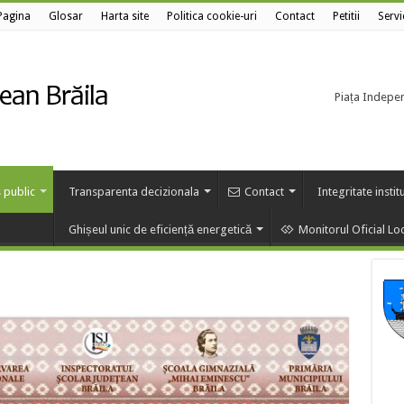
Pagina
Glosar
Harta site
Politica cookie-uri
Contact
Petitii
Servi
Piața Independ
 public
Transparenta decizionala
Contact
Integritate instit
Ghișeul unic de eficiență energetică
Monitorul Oficial Lo