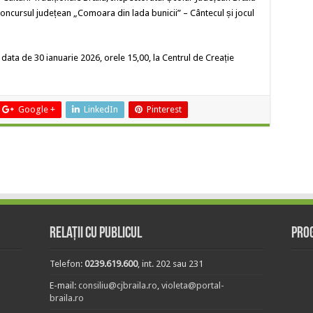
concursul județean „Comoara din lada bunicii” – Cântecul și jocul
 de 30 ianuarie 2026, orele 15,00, la Centrul de Creație
Google +
LinkedIn
Pinterest
Relații cu publicul
Prog
Telefon:
0239.619.600
, int. 202 sau 231
E-mail:
consiliu@cjbraila.ro
,
violeta@portal-
braila.ro