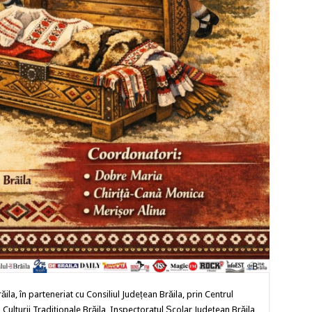
în parteneriat cu Consiliul Județean Brăila, prin Centrul
lturii Tradiționale Brăila, Inspectoratul Școlar Județean Brăila