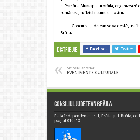
și Primăria Municipiului brăila, organizează 
românesc, sufletul neamului nostru.
Concursul județean se va desfășura în data
Brăila.
Facebook
Twitter
Distribuie
Articolul anterior
EVENIMENTE CULTURALE
Consiliul Județean Brăila
Piața Independenței nr. 1, Brăila, jud. Brăila, cod
poștal 810210