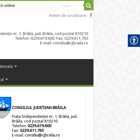
cii online
Rețele de socializare:
enței nr. 1, Brăila, jud. Brăila, cod poștal 810210
Telefon: 0239.619.600, Fax: 0239.611.765
E-mail: consiliu@cjbraila.ro
utionala
cal
CONSILIUL JUDEȚEAN BRĂILA
Piața Independenței nr. 1, Brăila, jud.
Brăila, cod poștal 810210
Telefon:
0239.619.600
Fax:
0239.611.765
E-mail:
consiliu@cjbraila.ro