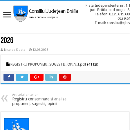
Piața Independenței nr. 1, 
jud. Brăila, cod poștal 
Telefon: 0239.619.600
0239.6
E-mail: consiliu@cjbra
2026
Nicolae Sloata
12.06.2026
REGISTRU PROPUNERI, SUGESTII, OPINII.pdf
(41 kB)
Articolul anterior
Registru consemnare si analiza
propuneri, sugestii, opinii