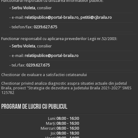
Functionarul resposabil cu difuzarea informatiilor publice:
- Serbu Violeta
, consilier
- e-mail:
relatiipublice@portal-braila.ro, petitii@cjbraila.ro
- telefon/fax:
0239.627.675
Functionar responsabil cu aplicarea prevederilor Legii nr.52/2003:
- Serbu Violeta
, consilier
- e-mail:
relatiipublice@portal-braila.ro
- tel./fax:
0239.627.675
Chestionar de evaluare a satisfactiei cetateanului
Chestionar privind analiza diagnostic asupra situatiei actuale din judetul
Braila, proiect "Strategia de dezvoltare a Judetului Braila 2021-2027" SMIS
125782
Program de lucru cu publicul
Luni:
08:00 - 16:30
Marți:
08:00 - 16:30
Miercuri:
08:00 - 16:30
Joi:
08:00 - 18:30