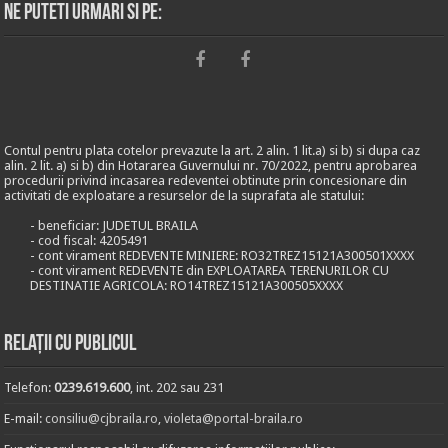
Ne puteti urmari si pe:
Contul pentru plata cotelor prevazute la art. 2 alin. 1 lit.a) si b) si dupa caz
alin. 2 lit. a) si b) din Hotararea Guvernului nr. 70/2022, pentru aprobarea
procedurii privind incasarea redeventei obtinute prin concesionare din
activitati de exploatare a resurselor de la suprafata ale statului:
- beneficiar: JUDETUL BRAILA
- cod fiscal: 4205491
- cont virament REDEVENTE MINIERE: RO32TREZ15121A300501XXXX
- cont virament REDEVENTE din EXPLOATAREA TERENURILOR CU
DESTINATIE AGRICOLA: RO14TREZ15121A300505XXXX
Relații cu publicul
Telefon:
0239.619.600
, int. 202 sau 231
E-mail:
consiliu@cjbraila.ro
,
violeta@portal-braila.ro