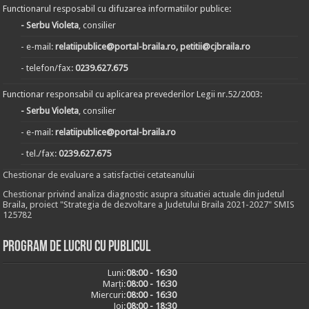
Functionarul resposabil cu difuzarea informatiilor publice:
- Serbu Violeta
, consilier
- e-mail:
relatiipublice@portal-braila.ro, petitii@cjbraila.ro
- telefon/fax:
0239.627.675
Functionar responsabil cu aplicarea prevederilor Legii nr.52/2003:
- Serbu Violeta
, consilier
- e-mail:
relatiipublice@portal-braila.ro
- tel./fax:
0239.627.675
Chestionar de evaluare a satisfactiei cetateanului
Chestionar privind analiza diagnostic asupra situatiei actuale din judetul
Braila, proiect "Strategia de dezvoltare a Judetului Braila 2021-2027" SMIS
125782
Program de lucru cu publicul
Luni:
08:00 - 16:30
Marți:
08:00 - 16:30
Miercuri:
08:00 - 16:30
Joi:
08:00 - 18:30