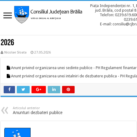
Piața Independenței nr. 1, 
jud. Brăila, cod poștal 
Telefon: 0239.619.600
0239.6
E-mail: consiliu@cjbra
2026
Nicolae Sloata
27.05.2026
Anunt privind organizarea unei sedinte publice - PH Regulament finant
Anunt privind organizarea unei intalniri de dezbatere publica - PH Reg
Articolul anterior
Anunturi dezbateri publice