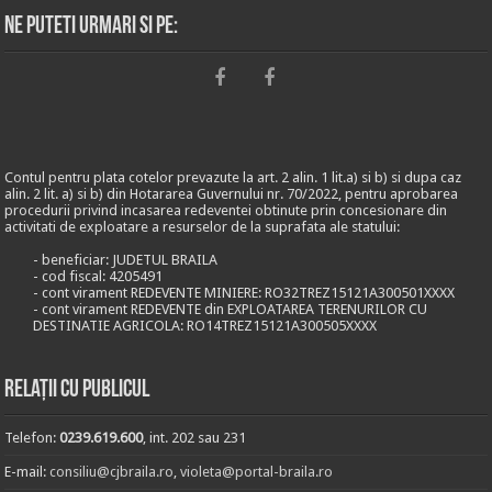
Ne puteti urmari si pe:
Contul pentru plata cotelor prevazute la art. 2 alin. 1 lit.a) si b) si dupa caz
alin. 2 lit. a) si b) din Hotararea Guvernului nr. 70/2022, pentru aprobarea
procedurii privind incasarea redeventei obtinute prin concesionare din
activitati de exploatare a resurselor de la suprafata ale statului:
- beneficiar: JUDETUL BRAILA
- cod fiscal: 4205491
- cont virament REDEVENTE MINIERE: RO32TREZ15121A300501XXXX
- cont virament REDEVENTE din EXPLOATAREA TERENURILOR CU
DESTINATIE AGRICOLA: RO14TREZ15121A300505XXXX
Relații cu publicul
Telefon:
0239.619.600
, int. 202 sau 231
E-mail:
consiliu@cjbraila.ro
,
violeta@portal-braila.ro