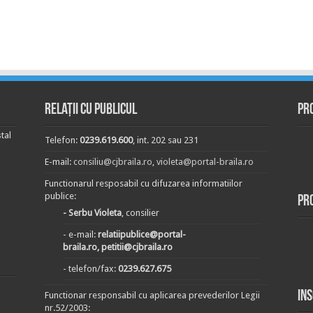
Relații cu publicul
Pr
tal
Telefon:
0239.619.600
, int. 202 sau 231
E-mail:
consiliu@cjbraila.ro
,
violeta@portal-braila.ro
Functionarul resposabil cu difuzarea informatiilor
publice:
Pr
- Serbu Violeta
, consilier
- e-mail:
relatiipublice@portal-
braila.ro, petitii@cjbraila.ro
- telefon/fax:
0239.627.675
In
Functionar responsabil cu aplicarea prevederilor Legii
nr.52/2003: