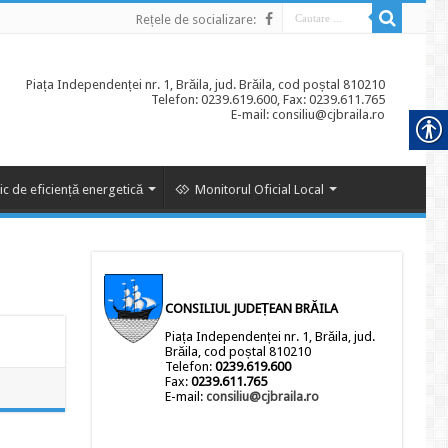
Rețele de socializare:
Piața Independenței nr. 1, Brăila, jud. Brăila, cod poștal 810210
Telefon: 0239.619.600, Fax: 0239.611.765
E-mail: consiliu@cjbraila.ro
ic de eficiență energetică
Monitorul Oficial Local
CONSILIUL JUDEȚEAN BRĂILA
Piața Independenței nr. 1, Brăila, jud.
Brăila, cod poștal 810210
Telefon:
0239.619.600
Fax:
0239.611.765
E-mail:
consiliu@cjbraila.ro