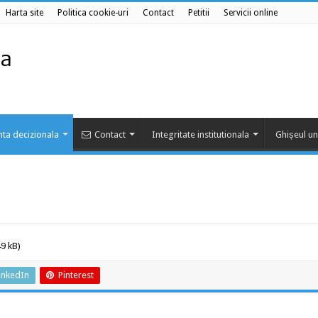
Harta site
Politica cookie-uri
Contact
Petitii
Servicii online
ta decizionala
Contact
Integritate institutionala
Ghișeul un
9 kB)
inkedIn
Pinterest