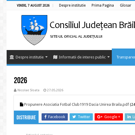
Despre institutie
Prima Pagina
Glosar
VINERI, 7 AUGUST 2026
Despre institutie
Informatii de interes public
Transparen
2026
Nicolae Sloata
27.05.2026
Propunere Asociatia Fotbal Club1919 Dacia Unirea Braila.pdf
(24
Facebook
Twitter
Google +
L
Distribuie