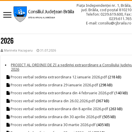
Piața Independenței nr. 1, Brăila,
jud. Brăila, cod poștal 810210
Telefon: 0239.619.600, Fax:
0239.611.765
E-mail: consiliu@cjbraila.ro
2026
Marinela Hazaparu
31.07.2026
PROIECT AL ORDINII DE ZI a ședinței extraordinare a Consiliului Județean
2026
Proces verbal sedinta extraordinara 12 ianuarie 2026.pdf
(218 kB)
Proces verbal sedinta ordinara 29 ianuarie 2026.pdf
(298 kB)
Proces verbal sedinta extraordinara din 4 februarie 2026.pdf
(140 kB)
Proces verbal sedinta ordinara din 26.02.2026.pdf
(367 kB)
Proces verbal sedinta extraordinara din 8 aprilie 2026.pdf
(263 kB)
Proces verbal sedinta ordinara din 30 aprilie 2026.pdf
(505 kB)
Proces verbal sedinta ordinara 30 martie 2026.pdf
(405 kB)