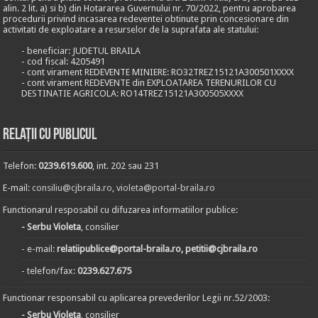
alin. 2 lit. a) si b) din Hotararea Guvernului nr. 70/2022, pentru aprobarea
procedurii privind incasarea redeventei obtinute prin concesionare din
activitati de exploatare a resurselor de la suprafata ale statului:
- beneficiar: JUDETUL BRAILA
- cod fiscal: 4205491
- cont virament REDEVENTE MINIERE: RO32TREZ15121A300501XXXX
- cont virament REDEVENTE din EXPLOATAREA TERENURILOR CU
DESTINATIE AGRICOLA: RO14TREZ15121A300505XXXX
Relații cu publicul
Telefon:
0239.619.600
, int. 202 sau 231
E-mail:
consiliu@cjbraila.ro
,
violeta@portal-braila.ro
Functionarul resposabil cu difuzarea informatiilor publice:
- Serbu Violeta
, consilier
- e-mail:
relatiipublice@portal-braila.ro, petitii@cjbraila.ro
- telefon/fax:
0239.627.675
Functionar responsabil cu aplicarea prevederilor Legii nr.52/2003:
- Serbu Violeta
, consilier