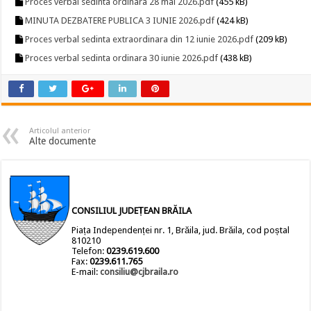
Proces verbal sedinta ordinara 28 mai 2026.pdf
(455 kB)
MINUTA DEZBATERE PUBLICA 3 IUNIE 2026.pdf
(424 kB)
Proces verbal sedinta extraordinara din 12 iunie 2026.pdf
(209 kB)
Proces verbal sedinta ordinara 30 iunie 2026.pdf
(438 kB)
Articolul anterior
Alte documente
CONSILIUL JUDEȚEAN BRĂILA
Piața Independenței nr. 1, Brăila, jud. Brăila, cod poștal
810210
Telefon:
0239.619.600
Fax:
0239.611.765
E-mail:
consiliu@cjbraila.ro