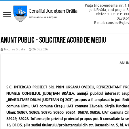
Piața Independenței nr. 1, 
jud. Brăila, cod poștal 
Telefon: 0239.619.600
0239.6
E-mail: consiliu@cjbra
Anunt Public - Solicitare acord de mediu
Nicolae Sloata
26.06.2026
ANUN
S.C. INTERCAD PROIECT SRL PRIN URSANU OVIDIU, REPREZENTANT PR
NUMELE CONSILIUL JUDEŢEAN BRĂILA, anunţă publicul interesat asupra
„REABILITARE DRUM JUDETEAN DJ 203", propus a fi amplasat în jud. Brăila,
comuna Ulmu, UAT comuna Cireşu, UAT comuna Zăvoaia, cărţile funciare
Ulmu: 96867, 96869, 96870, 96860, 96861, 96873, 96856, UAT comuna Cir
89229, 89228. Informațiile privind proiectul propus pot fi consultate la s
16, Bl. B5, şi la sediul titularului/proiectantului din str. Basarabi nr. 5, bl. A