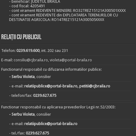
- beneficiar: JUDETUL BRAILA
- cod fiscal: 4205491
- cont virament REDEVENTE MINIERE: RO32TREZ15121A300501XXXX
- cont virament REDEVENTE din EXPLOATAREA TERENURILOR CU
DESTINATIE AGRICOLA: RO14TREZ15121A300505XXXX
Relații cu publicul
Telefon:
0239.619.600
, int. 202 sau 231
E-mail:
consiliu@cjbraila.ro
,
violeta@portal-braila.ro
Functionarul resposabil cu difuzarea informatiilor publice:
- Serbu Violeta
, consilier
- e-mail:
relatiipublice@portal-braila.ro, petitii@cjbraila.ro
- telefon/fax:
0239.627.675
Functionar responsabil cu aplicarea prevederilor Legii nr.52/2003:
- Serbu Violeta
, consilier
- e-mail:
relatiipublice@portal-braila.ro
- tel./fax:
0239.627.675