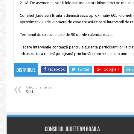
211A. De asemenea, vor fi înlocuiți indicatorii kilometrici pe mai m
Consiliul Județean Brăila administrează aproximativ 605 kilometri
aproximativ 20 de kilometri de covoare asfaltice și intervenții de 
Termenul de execuție este de 90 de zile calendaristice.
Fiecare intervenție contează pentru siguranța participanților la tr
infrastructura rutieră județeană prin lucrări concrete, acolo unde e
Facebook
Twitter
Google +
L
Distribuie
Articolul anterior
Stiri
Consiliul Județean Brăila