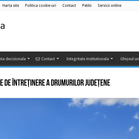
Harta site
Politica cookie-uri
Contact
Petitii
Servicii online
ta decizionala
Contact
Integritate institutionala
Ghișeul un
le de întreținere a drumurilor județene