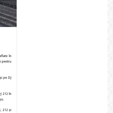
flate în
ii pentru
și pe DJ
J 212 în
șu.
, 212 și