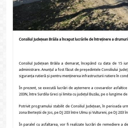
Consiliul Județean Brăila a început lucrările de întreținere a drumur
Consiliul Județean Brăila a demarat, începând cu data de 15 iu
administrare. Anunțul a fost făcut de președintele Consiliului Județe
siguranța rutieră și pentru menținerea infrastructurii rutiere în condi
În prezent, se execută lucrări de așternere a covoarelor asfaltice
203N, între Surdila Greci și limita cu județul Buzău, pe o lungime de 
Potrivit programului stabilit de Consiliul Județean, în perioada 
zona Berteștii de Jos, pe DJ 203 între Ulmu și Vultureni, pe DJ 203 în
În paralel cu asfaltarea, vor fi realizate lucrări de remediere a