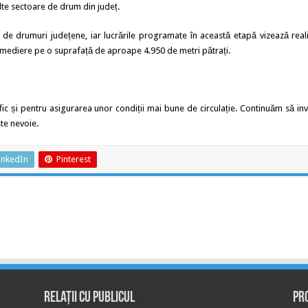
ulte sectoare de drum din județ.
 de drumuri județene, iar lucrările programate în această etapă vizează real
remediere pe o suprafață de aproape 4.950 de metri pătrați.
afic și pentru asigurarea unor condiții mai bune de circulație. Continuăm să inv
ste nevoie.
inkedIn
Pinterest
Relații cu publicul
Pr