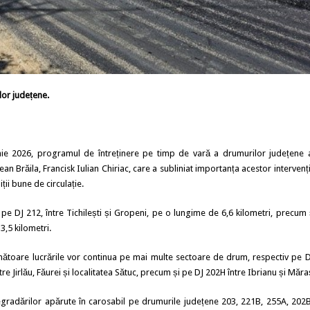
ilor județene.
nie 2026, programul de întreținere pe timp de vară a drumurilor județene a
an Brăila, Francisk Iulian Chiriac, care a subliniat importanța acestor intervenț
ții bune de circulație.
 pe DJ 212, între Tichilești și Gropeni, pe o lungime de 6,6 kilometri, precum 
3,5 kilometri.
următoare lucrările vor continua pe mai multe sectoare de drum, respectiv pe D
tre Jirlău, Făurei și localitatea Sătuc, precum și pe DJ 202H între Ibrianu și Măra
 degradărilor apărute în carosabil pe drumurile județene 203, 221B, 255A, 202B