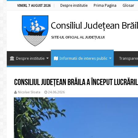
Despre institutie
Prima Pagina
Glosar
VINERI, 7 AUGUST 2026
Despre institutie
Informatii de interes public
Transparen
Consiliul Județean Brăila a început lucrări
Nicolae Sloata
24.06.2026