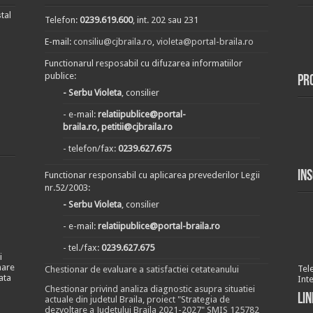
tal
Telefon:
0239.619.600
, int. 202 sau 231
E-mail:
consiliu@cjbraila.ro
,
violeta@portal-braila.ro
Functionarul resposabil cu difuzarea informatiilor
publice:
Pr
- Serbu Violeta
, consilier
- e-mail:
relatiipublice@portal-
braila.ro, petitii@cjbraila.ro
- telefon/fax:
0239.627.675
In
Functionar responsabil cu aplicarea prevederilor Legii
nr.52/2003:
- Serbu Violeta
, consilier
- e-mail:
relatiipublice@portal-braila.ro
- tel./fax:
0239.627.675
i
nare
Tel
Chestionar de evaluare a satisfactiei cetateanului
ata
Int
Chestionar privind analiza diagnostic asupra situatiei
Lin
actuale din judetul Braila, proiect "Strategia de
dezvoltare a Judetului Braila 2021-2027" SMIS 125782