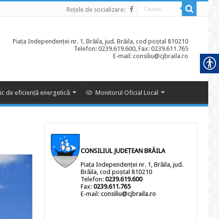
Rețele de socializare:
Piața Independenței nr. 1, Brăila, jud. Brăila, cod poștal 810210
Telefon: 0239.619.600, Fax: 0239.611.765
E-mail: consiliu@cjbraila.ro
ic de eficiență energetică
Monitorul Oficial Local
CONSILIUL JUDEȚEAN BRĂILA
Piața Independenței nr. 1, Brăila, jud.
Brăila, cod poștal 810210
Telefon:
0239.619.600
Fax:
0239.611.765
E-mail:
consiliu@cjbraila.ro