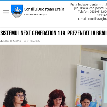
Piața Independenței nr. 1, 
jud. Brăila, cod poștal 
Telefon: 0239.619.600
0239.6
E-mail: consiliu@cjbra
Sistemul Next Generation 119, prezentat la Brăi
Nicolae Sloata
24.06.2026