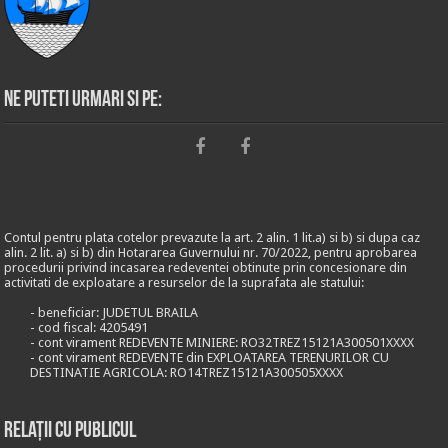
Ne puteti urmari si pe:
Contul pentru plata cotelor prevazute la art. 2 alin. 1 lit.a) si b) si dupa caz
alin. 2 lit. a) si b) din Hotararea Guvernului nr. 70/2022, pentru aprobarea
procedurii privind incasarea redeventei obtinute prin concesionare din
activitati de exploatare a resurselor de la suprafata ale statului:
- beneficiar: JUDETUL BRAILA
- cod fiscal: 4205491
- cont virament REDEVENTE MINIERE: RO32TREZ15121A300501XXXX
- cont virament REDEVENTE din EXPLOATAREA TERENURILOR CU
DESTINATIE AGRICOLA: RO14TREZ15121A300505XXXX
Relații cu publicul