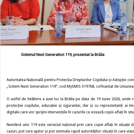
Sistemul Next Generation 119, prezentat la Brăila
Autoritatea Națională pentru Protecția Drepturilor Copilului și Adopție conti
„Sistem Next Generation 119”, cod MySMIS 319768, cofinanțat de Uniune
O astfel de întâlnire a avut loc la Brăila pe data de 19 Iunie 2026, unde 
protecției copilului, educației și siguranței, dar și cu reprezentanți ai 
digitale care vor sprijini intervențiile în cazurile ce vizează copiii aflați în situ
Numărul unic 119 este serviciul național prin care copiii aflați în situații
cazuri, pot cere ajutor și pot semnala rapid autorităților situații în care via