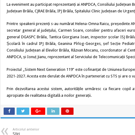
La eveniment au participat reprezentanți ai ANPDCA, Consiliului Județean Bră
Județean Brăila, CJRAE Brăila, IPJ Brăila, Spitalului Clinic Județean de Urgenț
Printre speakerii prezenți s-au numărat Helena-Omna Raicu, președinte ANP
secretar general al județului, Carmen Soare, consilier pentru afaceri euro
general DGASPC Brăila, Tantica Giorgiana Ioan, inspector școlar ISJ Brăil
Școlară în cadrul IPJ Brăila, Geanina Pîrlog-Georges, șef Secție Pediatr
Consiliului Județean al Elevilor Brăila, Răzvan Mocanu, coordonator al Ce
ANPDCA, și Ionuț Jianu, reprezentant al Serviciului de Telecomunicații Speci
Proiectul „Sistem Next Generation 119” este cofinanțat de Uniunea Europea
2021-2027. Acesta este derulat de ANPDCA în parteneriat cu STS și are o val
Prin dezvoltarea acestui sistem, autoritățile urmăresc ca fiecare copil 
apropiate de realitatea digitală a noilor generații.
Articolul anterior
Stiri