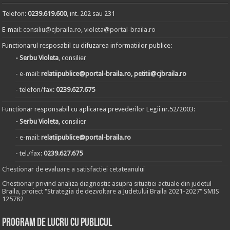
Telefon:
0239.619.600
, int. 202 sau 231
E-mail:
consiliu@cjbraila.ro
,
violeta@portal-braila.ro
Functionarul resposabil cu difuzarea informatiilor publice:
- Serbu Violeta
, consilier
- e-mail:
relatiipublice@portal-braila.ro, petitii@cjbraila.ro
- telefon/fax:
0239.627.675
Functionar responsabil cu aplicarea prevederilor Legii nr.52/2003:
- Serbu Violeta
, consilier
- e-mail:
relatiipublice@portal-braila.ro
- tel./fax:
0239.627.675
Chestionar de evaluare a satisfactiei cetateanului
Chestionar privind analiza diagnostic asupra situatiei actuale din judetul
Braila, proiect "Strategia de dezvoltare a Judetului Braila 2021-2027" SMIS
125782
Program de lucru cu publicul