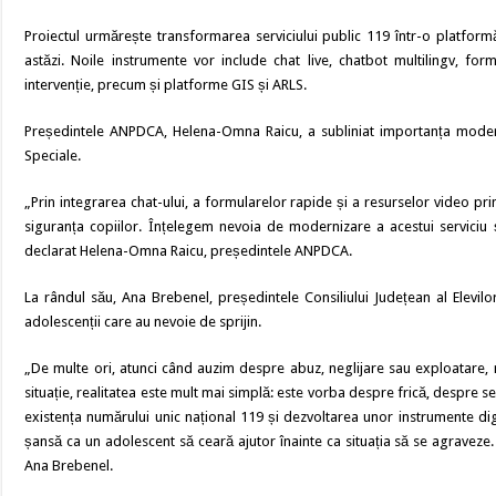
Proiectul urmărește transformarea serviciului public 119 într-o platform
astăzi. Noile instrumente vor include chat live, chatbot multilingv, fo
intervenție, precum și platforme GIS și ARLS.
Președintele ANPDCA, Helena-Omna Raicu, a subliniat importanța moderniză
Speciale.
„Prin integrarea chat-ului, a formularelor rapide și a resurselor video 
siguranța copiilor. Înțelegem nevoia de modernizare a acestui serviciu ș
declarat Helena-Omna Raicu, președintele ANPDCA.
La rândul său, Ana Brebenel, președintele Consiliului Județean al Elevil
adolescenții care au nevoie de sprijin.
„De multe ori, atunci când auzim despre abuz, neglijare sau exploatare, ne
situație, realitatea este mult mai simplă: este vorba despre frică, despre se
existența numărului unic național 119 și dezvoltarea unor instrumente di
șansă ca un adolescent să ceară ajutor înainte ca situația să se agraveze
Ana Brebenel.