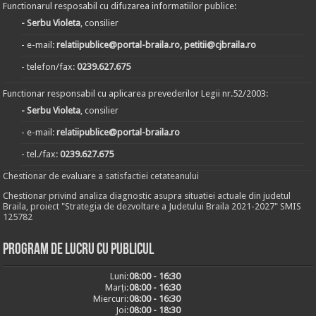
Functionarul resposabil cu difuzarea informatiilor publice:
- Serbu Violeta
, consilier
- e-mail:
relatiipublice@portal-braila.ro, petitii@cjbraila.ro
- telefon/fax:
0239.627.675
Functionar responsabil cu aplicarea prevederilor Legii nr.52/2003:
- Serbu Violeta
, consilier
- e-mail:
relatiipublice@portal-braila.ro
- tel./fax:
0239.627.675
Chestionar de evaluare a satisfactiei cetateanului
Chestionar privind analiza diagnostic asupra situatiei actuale din judetul
Braila, proiect "Strategia de dezvoltare a Judetului Braila 2021-2027" SMIS
125782
Program de lucru cu publicul
Luni:
08:00 - 16:30
Marți:
08:00 - 16:30
Miercuri:
08:00 - 16:30
Joi:
08:00 - 18:30