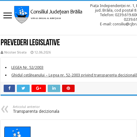
Piața Independenței nr. 1, 
jud. Brăila, cod poștal 
Telefon: 0239.619.600
0239.6
E-mail: consiliu@cjbra
Prevederi legislative
Nicolae Sloata
12.06.2026
LEGEA Nr. 52/2003
Ghidul cetățeanului – Legea nr. 52-2003 privind transparența decizională
Articolul anterior
Transparenta decizionala