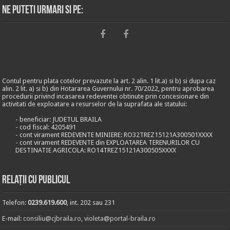
Ne puteti urmari si pe:
Contul pentru plata cotelor prevazute la art. 2 alin. 1 lit.a) si b) si dupa caz
alin. 2 lit. a) si b) din Hotararea Guvernului nr. 70/2022, pentru aprobarea
procedurii privind incasarea redeventei obtinute prin concesionare din
activitati de exploatare a resurselor de la suprafata ale statului:
- beneficiar: JUDETUL BRAILA
- cod fiscal: 4205491
- cont virament REDEVENTE MINIERE: RO32TREZ15121A300501XXXX
- cont virament REDEVENTE din EXPLOATAREA TERENURILOR CU
DESTINATIE AGRICOLA: RO14TREZ15121A300505XXXX
Relații cu publicul
Telefon:
0239.619.600
, int. 202 sau 231
E-mail:
consiliu@cjbraila.ro
,
violeta@portal-braila.ro