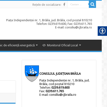
Rețele de socializare:
Piața Independenței nr. 1, Brăila, jud. Brăila, cod poștal 810210
Telefon: 0239.619.600, Fax: 0239.611.765
E-mail: consiliu@cjbraila.ro
ic de eficiență energetică
Monitorul Oficial Local
CONSILIUL JUDEȚEAN BRĂILA
Piața Independenței nr. 1, Brăila, jud.
Brăila, cod poștal 810210
Telefon:
0239.619.600
Fax:
0239.611.765
E-mail:
consiliu@cjbraila.ro