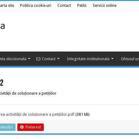
arta site
Politica cookie-uri
Contact
Petitii
Servicii online
nta decizionala
Contact
Integritate institutionala
Ghișeul un
02
tății de soluționare a petițiilor
 activității de soluționare a petițiilor.pdf
(381 kB)
inkedIn
Pinterest