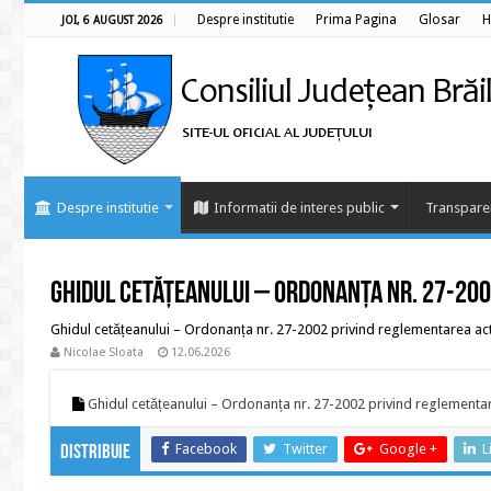
Despre institutie
Prima Pagina
Glosar
H
JOI, 6 AUGUST 2026
Despre institutie
Informatii de interes public
Transpare
Ghidul cetățeanului – Ordonanța nr. 27-20
Ghidul cetățeanului – Ordonanța nr. 27-2002 privind reglementarea activi
Nicolae Sloata
12.06.2026
Ghidul cetățeanului – Ordonanța nr. 27-2002 privind reglementarea
Facebook
Twitter
Google +
L
Distribuie