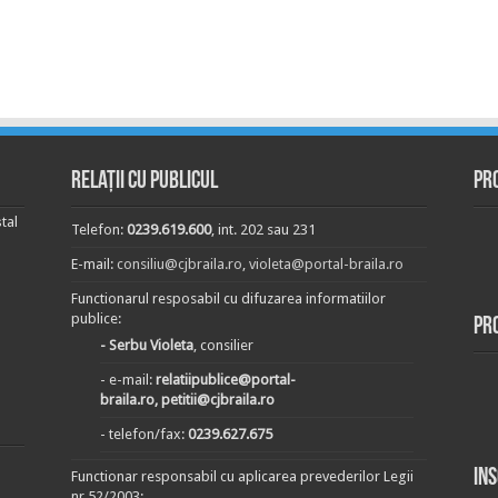
Relații cu publicul
Pr
tal
Telefon:
0239.619.600
, int. 202 sau 231
E-mail:
consiliu@cjbraila.ro
,
violeta@portal-braila.ro
Functionarul resposabil cu difuzarea informatiilor
publice:
Pr
- Serbu Violeta
, consilier
- e-mail:
relatiipublice@portal-
braila.ro, petitii@cjbraila.ro
- telefon/fax:
0239.627.675
In
Functionar responsabil cu aplicarea prevederilor Legii
nr.52/2003: