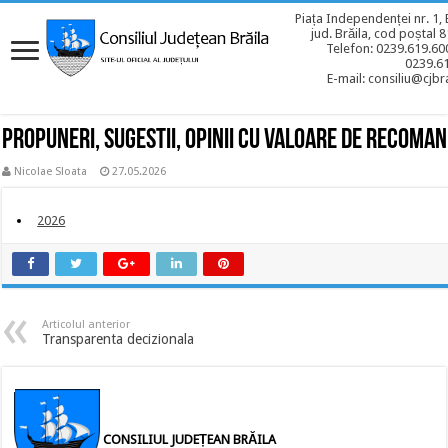
Piața Independenței nr. 1, 
jud. Brăila, cod poștal 
Telefon: 0239.619.600
0239.6
E-mail: consiliu@cjbra
Propuneri, sugestii, opinii cu valoare de recoma
Nicolae Sloata
27.05.2026
2026
Articolul anterior
Transparenta decizionala
CONSILIUL JUDEȚEAN BRĂILA