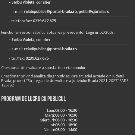
- Serbu Violeta
, consilier
- e-mail:
relatiipublice@portal-braila.ro, petitii@cjbraila.ro
- telefon/fax:
0239.627.675
Functionar responsabil cu aplicarea prevederilor Legii nr.52/2003:
- Serbu Violeta
, consilier
- e-mail:
relatiipublice@portal-braila.ro
- tel./fax:
0239.627.675
Chestionar de evaluare a satisfactiei cetateanului
Chestionar privind analiza diagnostic asupra situatiei actuale din judetul
Braila, proiect "Strategia de dezvoltare a Judetului Braila 2021-2027" SMIS
125782
Program de lucru cu publicul
Luni:
08:00 - 16:30
Marți:
08:00 - 16:30
Miercuri:
08:00 - 16:30
Joi:
08:00 - 18:30
Vineri:
08:00 - 14:00