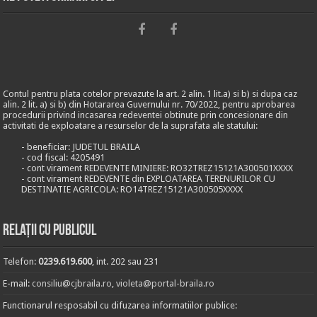
Contul pentru plata cotelor prevazute la art. 2 alin. 1 lit.a) si b) si dupa caz
alin. 2 lit. a) si b) din Hotararea Guvernului nr. 70/2022, pentru aprobarea
procedurii privind incasarea redeventei obtinute prin concesionare din
activitati de exploatare a resurselor de la suprafata ale statului:
- beneficiar: JUDETUL BRAILA
- cod fiscal: 4205491
- cont virament REDEVENTE MINIERE: RO32TREZ15121A300501XXXX
- cont virament REDEVENTE din EXPLOATAREA TERENURILOR CU
DESTINATIE AGRICOLA: RO14TREZ15121A300505XXXX
Relații cu publicul
Telefon:
0239.619.600
, int. 202 sau 231
E-mail:
consiliu@cjbraila.ro
,
violeta@portal-braila.ro
Functionarul resposabil cu difuzarea informatiilor publice: