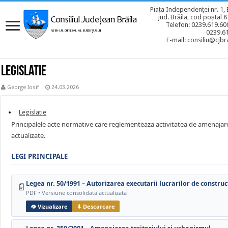
Piața Independenței nr. 1, 
jud. Brăila, cod poștal 
Telefon: 0239.619.600
0239.6
E-mail: consiliu@cjbra
Legislatie
George Iosif
24.03.2026
Legislatie
Principalele acte normative care reglementeaza activitatea de amenajare 
actualizate.
LEGI PRINCIPALE
Legea nr. 50/1991 – Autorizarea executarii lucrarilor de construc
📄
PDF • Versiune consolidata actualizata
👁 Vizualizare
⬇ Descarcare