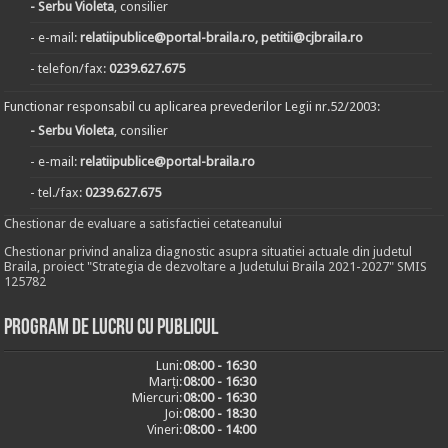
- Serbu Violeta
, consilier
- e-mail:
relatiipublice@portal-braila.ro, petitii@cjbraila.ro
- telefon/fax:
0239.627.675
Functionar responsabil cu aplicarea prevederilor Legii nr.52/2003:
- Serbu Violeta
, consilier
- e-mail:
relatiipublice@portal-braila.ro
- tel./fax:
0239.627.675
Chestionar de evaluare a satisfactiei cetateanului
Chestionar privind analiza diagnostic asupra situatiei actuale din judetul
Braila, proiect "Strategia de dezvoltare a Judetului Braila 2021-2027" SMIS
125782
Program de lucru cu publicul
Luni:
08:00 - 16:30
Marți:
08:00 - 16:30
Miercuri:
08:00 - 16:30
Joi:
08:00 - 18:30
Vineri:
08:00 - 14:00