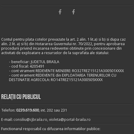
Contul pentru plata cotelor prevazute la art. 2 alin. 1 lit.a) si b) si dupa caz
alin. 2 lit. a) si b) din Hotararea Guvernului nr. 70/2022, pentru aprobarea
procedurii privind incasarea redeventei obtinute prin concesionare din
activitati de exploatare a resurselor de la suprafata ale statului:
- beneficiar: JUDETUL BRAILA
- cod fiscal: 4205491
- cont virament REDEVENTE MINIERE: RO32TREZ15121A300501XXXX
- cont virament REDEVENTE din EXPLOATAREA TERENURILOR CU
DESTINATIE AGRICOLA: RO14TREZ15121A300505XXXX
Relații cu publicul
Telefon:
0239.619.600
, int. 202 sau 231
E-mail:
consiliu@cjbraila.ro
,
violeta@portal-braila.ro
Functionarul resposabil cu difuzarea informatiilor publice: