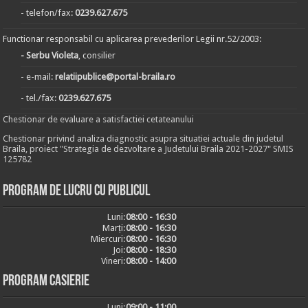
- telefon/fax:
0239.627.675
Functionar responsabil cu aplicarea prevederilor Legii nr.52/2003:
- Serbu Violeta
, consilier
- e-mail:
relatiipublice@portal-braila.ro
- tel./fax:
0239.627.675
Chestionar de evaluare a satisfactiei cetateanului
Chestionar privind analiza diagnostic asupra situatiei actuale din judetul
Braila, proiect "Strategia de dezvoltare a Judetului Braila 2021-2027" SMIS
125782
Program de lucru cu publicul
Luni:
08:00 - 16:30
Marți:
08:00 - 16:30
Miercuri:
08:00 - 16:30
Joi:
08:00 - 18:30
Vineri:
08:00 - 14:00
Program casierie
Luni:
09:00 - 11:00