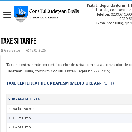
Piața Independenței nr. 1, 
jud. Brăila, cod poștal 
Telefon: 0239.619.600
0239.6
E-mail: consiliu@cjbra
Taxe si Tarife
George Iosif
18.03.2026
Taxele pentru emiterea certificatelor de urbanism si a autorizatiilor de c
Judetean Braila, conform Codului Fiscal (Legea nr. 227/2015).
TAXE CERTIFICAT DE URBANISM (MEDIU URBAN- PCT 1)
SUPRAFATA TEREN
Pana la 150 mp
151 – 250 mp
251 – 500 mp