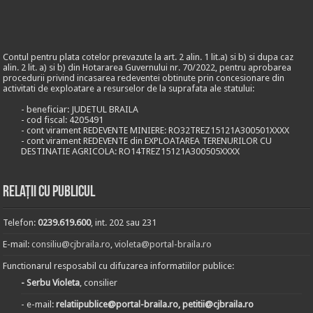
Contul pentru plata cotelor prevazute la art. 2 alin. 1 lit.a) si b) si dupa caz
alin. 2 lit. a) si b) din Hotararea Guvernului nr. 70/2022, pentru aprobarea
procedurii privind incasarea redeventei obtinute prin concesionare din
activitati de exploatare a resurselor de la suprafata ale statului:
- beneficiar: JUDETUL BRAILA
- cod fiscal: 4205491
- cont virament REDEVENTE MINIERE: RO32TREZ15121A300501XXXX
- cont virament REDEVENTE din EXPLOATAREA TERENURILOR CU
DESTINATIE AGRICOLA: RO14TREZ15121A300505XXXX
Relații cu publicul
Telefon:
0239.619.600
, int. 202 sau 231
E-mail:
consiliu@cjbraila.ro
,
violeta@portal-braila.ro
Functionarul resposabil cu difuzarea informatiilor publice:
- Serbu Violeta
, consilier
- e-mail:
relatiipublice@portal-braila.ro, petitii@cjbraila.ro