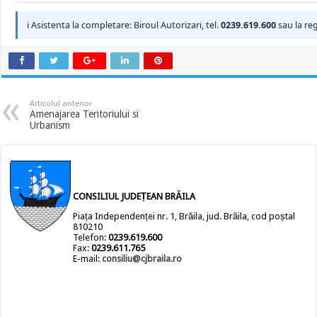
ℹ Asistenta la completare: Biroul Autorizari, tel.
0239.619.600
sau la reg
Articolul anterior
Amenajarea Teritoriului si
Urbanism
CONSILIUL JUDEȚEAN BRĂILA
Piața Independenței nr. 1, Brăila, jud. Brăila, cod poștal
810210
Telefon:
0239.619.600
Fax:
0239.611.765
E-mail:
consiliu@cjbraila.ro