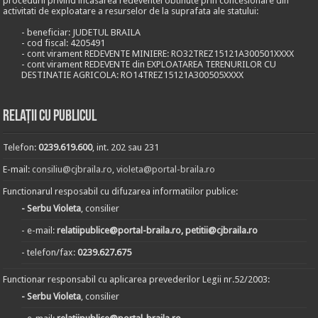
procedurii privind incasarea redeventei obtinute prin concesionare din
activitati de exploatare a resurselor de la suprafata ale statului:
- beneficiar: JUDETUL BRAILA
- cod fiscal: 4205491
- cont virament REDEVENTE MINIERE: RO32TREZ15121A300501XXXX
- cont virament REDEVENTE din EXPLOATAREA TERENURILOR CU
DESTINATIE AGRICOLA: RO14TREZ15121A300505XXXX
Relații cu publicul
Telefon:
0239.619.600
, int. 202 sau 231
E-mail:
consiliu@cjbraila.ro
,
violeta@portal-braila.ro
Functionarul resposabil cu difuzarea informatiilor publice:
- Serbu Violeta
, consilier
- e-mail:
relatiipublice@portal-braila.ro, petitii@cjbraila.ro
- telefon/fax:
0239.627.675
Functionar responsabil cu aplicarea prevederilor Legii nr.52/2003:
- Serbu Violeta
, consilier