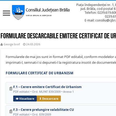
Piața Independenței nr. 1, 
jud. Brăila, cod poștal 
Telefon: 0239.619.600
0239.6
E-mail: consiliu@cjbra
Formulare descarcabile emitere Certificat de Ur
George Iosif
24.03.2026
Formularele de mai jos sunt in format PDF editabil, conform modelelor 
imprimati-l, semnati-l si depuneti-l la registratura insotit de documentele
FORMULARE CERTIFICAT DE URBANISM
F.1 – Cerere emitere Certificat de Urbanism
📄
PDF editabil • Ord. MLPAT 839/2009 • Anexa 1
👁 Vizualizare
⬇ Descarcare
F.3 – Cerere prelungire valabilitate CU
📄
PDF editabil • Ord. 839/2009