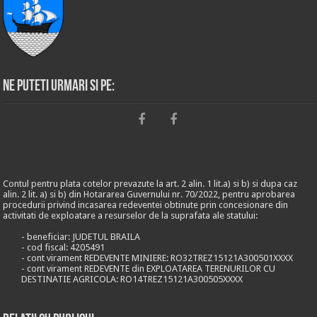
Ne puteti urmari si pe:
Contul pentru plata cotelor prevazute la art. 2 alin. 1 lit.a) si b) si dupa caz
alin. 2 lit. a) si b) din Hotararea Guvernului nr. 70/2022, pentru aprobarea
procedurii privind incasarea redeventei obtinute prin concesionare din
activitati de exploatare a resurselor de la suprafata ale statului:
- beneficiar: JUDETUL BRAILA
- cod fiscal: 4205491
- cont virament REDEVENTE MINIERE: RO32TREZ15121A300501XXXX
- cont virament REDEVENTE din EXPLOATAREA TERENURILOR CU
DESTINATIE AGRICOLA: RO14TREZ15121A300505XXXX