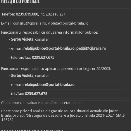
Relații cu publicul
Telefon:
0239.619.600
, int. 202 sau 231
E-mail:
consiliu@cjbraila.ro
,
violeta@portal-braila.ro
Functionarul resposabil cu difuzarea informatiilor publice:
- Serbu Violeta
, consilier
- e-mail:
relatiipublice@portal-braila.ro, petitii@cjbraila.ro
- telefon/fax:
0239.627.675
Functionar responsabil cu aplicarea prevederilor Legii nr.52/2003:
- Serbu Violeta
, consilier
- e-mail:
relatiipublice@portal-braila.ro
- tel./fax:
0239.627.675
Chestionar de evaluare a satisfactiei cetateanului
Chestionar privind analiza diagnostic asupra situatiei actuale din judetul
Braila, proiect "Strategia de dezvoltare a Judetului Braila 2021-2027" SMIS
125782