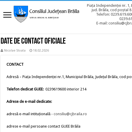
Piața Independenței nr. 1, 
jud. Brăila, cod poștal 
Telefon: 0239.619.600
0239.6
E-mail: consiliu@cjbra
Date de contact oficiale
Nicolae Sloata
18.02.2026
CONTACT
Adresă – Piața Independenței nr.1, Municipiul Brăila, Județul Brăila, cod po
Telefon dedicat GUEE:
0239619600 interior 214
Adrese de e-mail dedicate
:
adresă e-mail intituțională -
consiliu@cjbraila.ro
adrese e-mail persoane contact GUEE Brăila