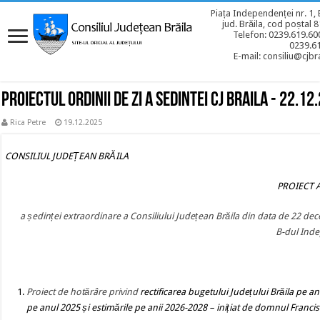
Piața Independenței nr. 1, 
jud. Brăila, cod poștal 
Telefon: 0239.619.600
0239.6
E-mail: consiliu@cjbra
Proiectul ordinii de zi a sedintei CJ BRAILA - 22.12
Rica Petre
19.12.2025
CONSILIUL JUDEȚEAN BRĂILA
PROIECT AL O
a ședinței extraordinare a Consiliului Județean Brăila din data de 22 d
B-dul Inde
Proiect de hotărâre privind
rectificarea bugetului Județului Brăila pe an
pe anul 2025 și estimările pe anii 2026-2028
– inițiat de domnul Francis