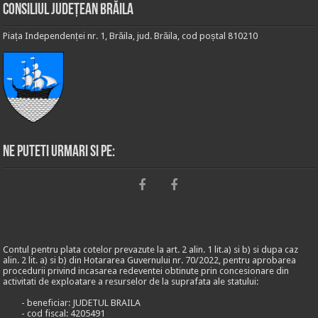
Consiliul Județean Brăila
Piața Independenței nr. 1, Brăila, jud. Brăila, cod poștal 810210
Ne puteti urmari si pe:
Contul pentru plata cotelor prevazute la art. 2 alin. 1 lit.a) si b) si dupa caz
alin. 2 lit. a) si b) din Hotararea Guvernului nr. 70/2022, pentru aprobarea
procedurii privind incasarea redeventei obtinute prin concesionare din
activitati de exploatare a resurselor de la suprafata ale statului:
- beneficiar: JUDETUL BRAILA
- cod fiscal: 4205491