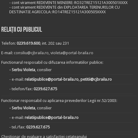
- cont virament REDEVENTE MINIERE: RO32TREZ15121A300501XXXX
- cont virament REDEVENTE din EXPLOATAREA TERENURILOR CU
DESTINATIE AGRICOLA: RO14TREZ15121A300505XXXX
Relații cu publicul
Telefon:
0239.619.600
, int. 202 sau 231
E-mail:
consiliu@cjbraila.ro
,
violeta@portal-braila.ro
Functionarul resposabil cu difuzarea informatiilor publice:
- Serbu Violeta
, consilier
- e-mail:
relatiipublice@portal-braila.ro, petitii@cjbraila.ro
- telefon/fax:
0239.627.675
Functionar responsabil cu aplicarea prevederilor Legii nr.52/2003:
- Serbu Violeta
, consilier
- e-mail:
relatiipublice@portal-braila.ro
- tel./fax:
0239.627.675
Chestionar de evaluare a satisfactiei cetateanului