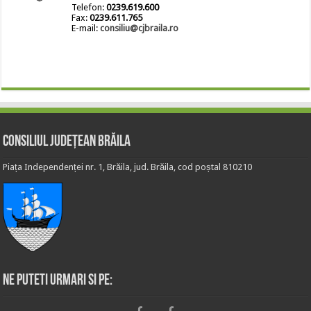
Telefon:
0239.619.600
Fax:
0239.611.765
E-mail:
consiliu@cjbraila.ro
Consiliul Județean Brăila
Piața Independenței nr. 1, Brăila, jud. Brăila, cod poștal 810210
Ne puteti urmari si pe: