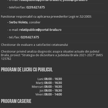
- telefon/fax:
0239.627.675
Functionar responsabil cu aplicarea prevederilor Legii nr.52/2003:
- Serbu Violeta
, consilier
- e-mail:
relatiipublice@portal-braila.ro
- tel./fax:
0239.627.675
Chestionar de evaluare a satisfactiei cetateanului
Chestionar privind analiza diagnostic asupra situatiei actuale din judetul
Braila, proiect "Strategia de dezvoltare a Judetului Braila 2021-2027" SMIS
125782
Program de lucru cu publicul
Luni:
08:00 - 16:30
Marți:
08:00 - 16:30
Miercuri:
08:00 - 16:30
Joi:
08:00 - 18:30
Vineri:
08:00 - 14:00
Program casierie