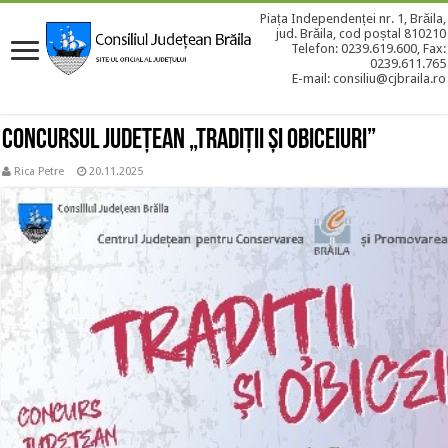
Piața Independenței nr. 1, Brăila,
jud. Brăila, cod poștal 810210
Telefon: 0239.619.600, Fax:
0239.611.765
E-mail: consiliu@cjbraila.ro
Concursul Județean „Tradiții și obiceiuri”
Rica Petre
20.11.2025