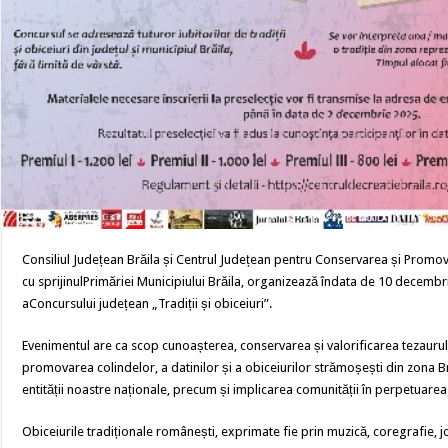
Consiliul Județean Brăila și Centrul Județean pentru Conservarea și Promova
cu sprijinulPrimăriei Municipiului Brăila, organizează îndata de 10 decembr
aConcursului județean „Tradiții și obiceiuri”.
Evenimentul are ca scop cunoașterea, conservarea și valorificarea tezaurului
promovarea colindelor, a datinilor și a obiceiurilor strămoșești din zona Brăi
entității noastre naționale, precum și implicarea comunității în perpetuarea a
Obiceiurile tradiționale românești, exprimate fie prin muzică, coregrafie, j