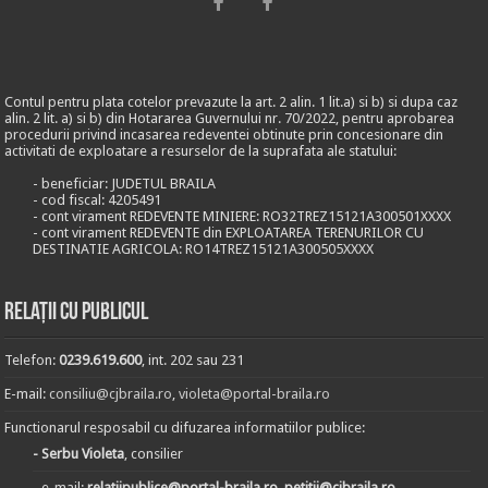
Contul pentru plata cotelor prevazute la art. 2 alin. 1 lit.a) si b) si dupa caz
alin. 2 lit. a) si b) din Hotararea Guvernului nr. 70/2022, pentru aprobarea
procedurii privind incasarea redeventei obtinute prin concesionare din
activitati de exploatare a resurselor de la suprafata ale statului:
- beneficiar: JUDETUL BRAILA
- cod fiscal: 4205491
- cont virament REDEVENTE MINIERE: RO32TREZ15121A300501XXXX
- cont virament REDEVENTE din EXPLOATAREA TERENURILOR CU
DESTINATIE AGRICOLA: RO14TREZ15121A300505XXXX
Relații cu publicul
Telefon:
0239.619.600
, int. 202 sau 231
E-mail:
consiliu@cjbraila.ro
,
violeta@portal-braila.ro
Functionarul resposabil cu difuzarea informatiilor publice:
- Serbu Violeta
, consilier
- e-mail:
relatiipublice@portal-braila.ro, petitii@cjbraila.ro