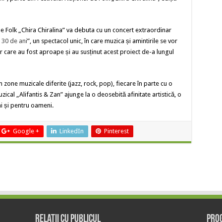
 de Folk „Chira Chiralina” va debuta cu un concert extraordinar
 30 de ani
”, un spectacol unic, în care muzica și amintirile se vor
or care au fost aproape și au susținut acest proiect de-a lungul
n zone muzicale diferite (jazz, rock, pop), fiecare în parte cu o
zical „Alifantis & Zan” ajunge la o deosebită afinitate artistică, o
ni și pentru oameni.
Google +
LinkedIn
Pinterest
Relații cu publicul
Prog