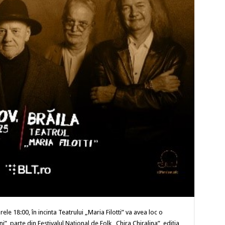
e 18:00, în incinta Teatrului „Maria Filotti” va avea loc o
”, parte din Festivalul Național de Folk „Chira Chiralina”, ediția