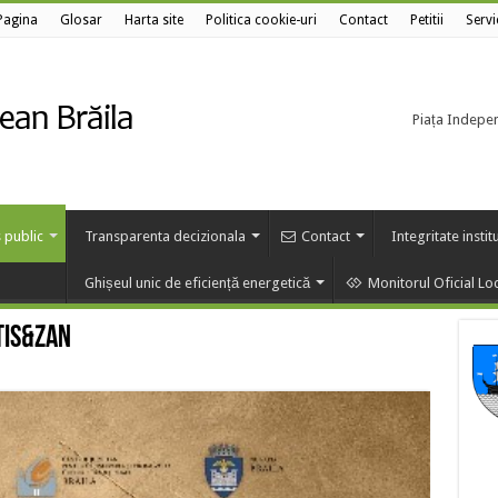
Pagina
Glosar
Harta site
Politica cookie-uri
Contact
Petitii
Servi
Piața Independ
 public
Transparenta decizionala
Contact
Integritate instit
Ghișeul unic de eficiență energetică
Monitorul Oficial Lo
TIS&ZAN