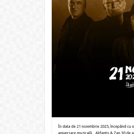
În data de 21 noiembrie 2025, începând cu orel
aniversare muzicală „ Alifantis & Zan 30 de ani