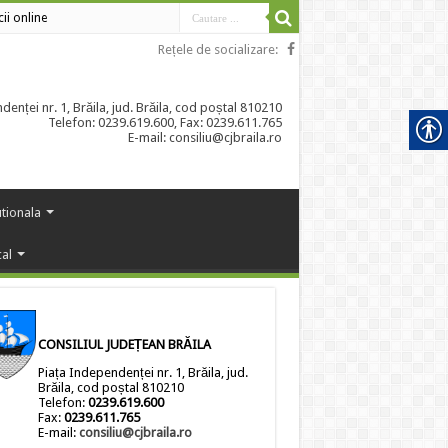
cii online
Rețele de socializare:
enței nr. 1, Brăila, jud. Brăila, cod poștal 810210
Telefon: 0239.619.600, Fax: 0239.611.765
E-mail: consiliu@cjbraila.ro
utionala
cal
CONSILIUL JUDEȚEAN BRĂILA
Piața Independenței nr. 1, Brăila, jud.
Brăila, cod poștal 810210
Telefon:
0239.619.600
Fax:
0239.611.765
E-mail:
consiliu@cjbraila.ro