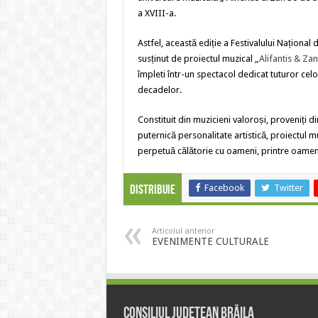
a XVIII-a.
Astfel, această ediție a Festivalului Național
susținut de proiectul muzical „
Alifantis & Zan
împleti într-un spectacol dedicat tuturor cel
decadelor.
Constituit din muzicieni valoroși, proveniți di
puternică personalitate artistică, proiectul mu
perpetuă călătorie cu oameni, printre oame
Facebook
Twitter
Distribuie
Articolul anterior
EVENIMENTE CULTURALE
Consiliul Județean Brăila