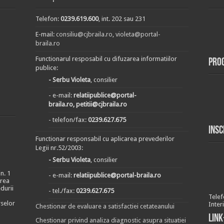
Telefon:
0239.619.600
, int. 202 sau 231
E-mail:
consiliu@cjbraila.ro
,
violeta@portal-
braila.ro
Functionarul resposabil cu difuzarea informatiilor
Pro
publice:
- Serbu Violeta
, consilier
- e-mail:
relatiipublice@portal-
braila.ro, petitii@cjbraila.ro
- telefon/fax:
0239.627.675
Insc
Functionar responsabil cu aplicarea prevederilor
Legii nr.52/2003:
- Serbu Violeta
, consilier
n. 1
- e-mail:
relatiipublice@portal-braila.ro
area
durii
- tel./fax:
0239.627.675
Telef
rselor
Inter
Chestionar de evaluare a satisfactiei cetateanului
Link
Chestionar privind analiza diagnostic asupra situatiei