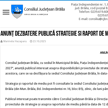
Piața Independenței nr. 1, 
jud. Brăila, cod poștal 
Telefon: 0239.619.600
0239.6
E-mail: consiliu@cjbra
Anunț dezbatere publică strategie si raport de 
Marinela Hazaparu
23.10.2025
ANUN
Consiliul Județean Brăila, cu sediul în Municipiul Brăila, Piața Independenței
2027”, anunță publicul interesat asupra disponibilizării proiectului de stra
acestora, care se va desfășura la sediul Consiliului Județean Brăila, în dat
Strategia și raportul de mediu pot fi consultate la sediul Consiliului Județe
Brăila (din Mun. Brăila, Bd. Independentei nr.16, bloc B5), zilnic, de luni până
Publicul interesat poate transmite către Consiliul Județean Brăila și Direcț
proiectului de strategie și asupra raportului de mediu până la data de 12 d