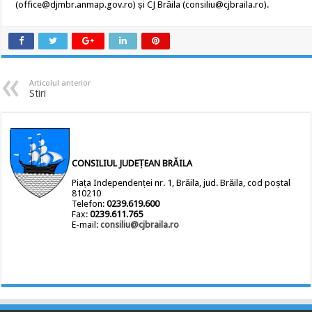
(office@djmbr.anmap.gov.ro) și CJ Brăila (consiliu@cjbraila.ro).
Articolul anterior
Stiri
CONSILIUL JUDEȚEAN BRĂILA
Piața Independenței nr. 1, Brăila, jud. Brăila, cod poștal
810210
Telefon:
0239.619.600
Fax:
0239.611.765
E-mail:
consiliu@cjbraila.ro