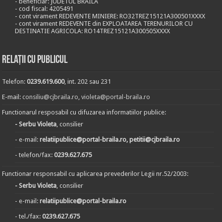
- beneficiar: JUDETUL BRAILA
- cod fiscal: 4205491
- cont virament REDEVENTE MINIERE: RO32TREZ15121A300501XXXX
- cont virament REDEVENTE din EXPLOATAREA TERENURILOR CU
DESTINATIE AGRICOLA: RO14TREZ15121A300505XXXX
Relații cu publicul
Telefon:
0239.619.600
, int. 202 sau 231
E-mail:
consiliu@cjbraila.ro
,
violeta@portal-braila.ro
Functionarul resposabil cu difuzarea informatiilor publice:
- Serbu Violeta
, consilier
- e-mail:
relatiipublice@portal-braila.ro, petitii@cjbraila.ro
- telefon/fax:
0239.627.675
Functionar responsabil cu aplicarea prevederilor Legii nr.52/2003:
- Serbu Violeta
, consilier
- e-mail:
relatiipublice@portal-braila.ro
- tel./fax:
0239.627.675