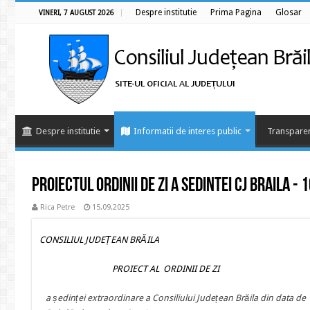
Despre institutie
Prima Pagina
Glosar
VINERI, 7 AUGUST 2026
Despre institutie
Informatii de interes public
Transparen
Proiectul ordinii de zi a sedintei CJ BRAILA -
Rica Petre
15.09.2025
CONSILIUL JUDEȚEAN BRĂILA
PROIECT AL ORDINII DE ZI
a ședinței extraordinare a Consiliului Județean Brăila din data d