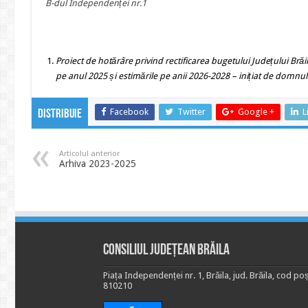
B-dul Independenței nr.1
Proiect de hotărâre privind
rectificarea bugetului Jude
ț
ului Brăi
pe anul 2025 și estimările pe anii 2026-2028
– inițiat de domnul
Facebook
Twitter
Google +
L
Distribuie
Articolul anterior
Arhiva 2023-2025
Consiliul Județean Brăila
Piața Independenței nr. 1, Brăila, jud. Brăila, cod poș
810210