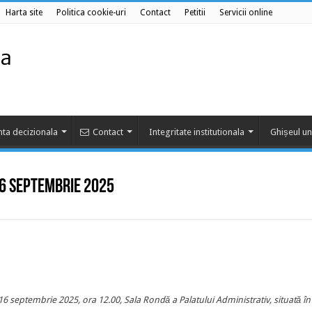
Harta site
Politica cookie-uri
Contact
Petitii
Servicii online
ta decizionala
Contact
Integritate institutionala
Ghișeul un
 16 septembrie 2025
e 16 septembrie 2025, ora
12.00, Sala Rondă a Palatului Administrativ, situată în 