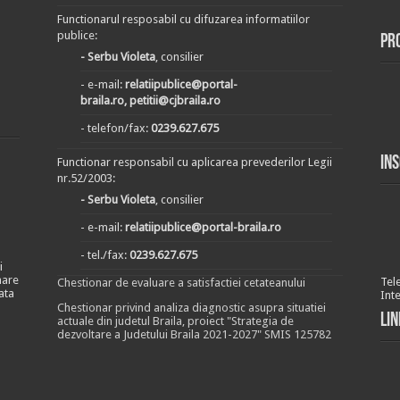
Functionarul resposabil cu difuzarea informatiilor
publice:
Pr
- Serbu Violeta
, consilier
- e-mail:
relatiipublice@portal-
braila.ro, petitii@cjbraila.ro
- telefon/fax:
0239.627.675
In
Functionar responsabil cu aplicarea prevederilor Legii
nr.52/2003:
- Serbu Violeta
, consilier
- e-mail:
relatiipublice@portal-braila.ro
- tel./fax:
0239.627.675
i
nare
Tel
Chestionar de evaluare a satisfactiei cetateanului
ata
Int
Chestionar privind analiza diagnostic asupra situatiei
Lin
actuale din judetul Braila, proiect "Strategia de
dezvoltare a Judetului Braila 2021-2027" SMIS 125782