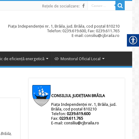
Rețele de socializare:
Piața Independenței nr. 1, Brăila, jud. Brăila, cod poștal 810210
Telefon: 0239.619.600, Fax: 0239.611.765
E-mail: consiliu@cjbraila.ro
ic de eficiență energetică
Monitorul Oficial Local
CONSILIUL JUDEȚEAN BRĂILA
Piața Independenței nr. 1, Brăila, jud.
Brăila, cod poștal 810210
Telefon:
0239.619.600
Fax:
0239.611.765
E-mail:
consiliu@cjbraila.ro
Brăila,