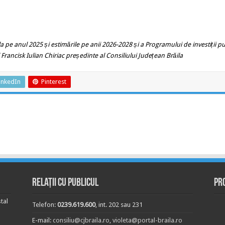
la pe anul 2025 și estimările pe anii 2026-2028 și a Programului de investiții p
 Francisk Iulian Chiriac președinte al Consiliului Județean Brăila
inkedIn
Pinterest
Relații cu publicul
Pr
tal
Telefon:
0239.619.600
, int. 202 sau 231
E-mail:
consiliu@cjbraila.ro
,
violeta@portal-braila.ro