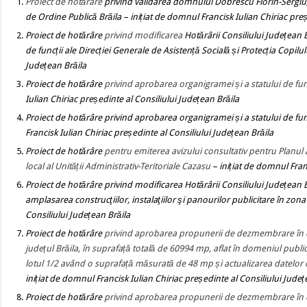
Proiect de hotărâre
privind validarea domnului Dobrescu Florin-Sergiu, s
de Ordine Publică Brăila
– inițiat de domnul Francisk Iulian Chiriac pre
Proiect de hotărâre
privind
modificarea
Hotărârii Consiliului Județean
de funcții ale Direcției Generale de Asistență Socială și Protecția Copilul
Județean Brăila
Proiect de hotărâre
privind aprobarea organigramei și a statului de func
Iulian Chiriac președinte al Consiliului Județean Brăila
Proiect de hotărâre
privind
aprobarea organigramei și a statului de func
Francisk Iulian Chiriac președinte al Consiliului Județean Brăila
Proiect de hotărâre
pentru emiterea avizului consultativ
pentru Planul a
local
al Unității Administrativ-Teritoriale
Cazasu
– inițiat de domnul Fran
Proiect de hotărâre
privind modificarea Hotărârii Consiliului Județean
amplasarea construcţiilor, instalaţiilor şi panourilor publicitare în zo
Consiliului Județean Brăila
Proiect de hotărâre
privind aprobarea propunerii de dezmembrare în două
județul Brăila, în suprafață totală de 60994 mp, aflat în domeniul publi
lotul 1/2 având o suprafață măsurată de 48 mp și actualizarea datelor d
inițiat de domnul Francisk Iulian Chiriac președinte al Consiliului Județ
Proiect de hotărâre
privind aprobarea propunerii de dezmembrare în două