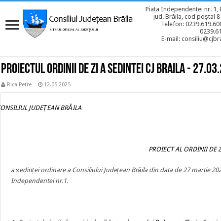
Piața Independenței nr. 1, 
jud. Brăila, cod poștal 
Telefon: 0239.619.600
0239.6
E-mail: consiliu@cjbra
Proiectul ordinii de zi a sedintei CJ BRAILA - 27.03
Rica Petre
12.05.2025
CONSILIUL JUDEȚEAN BRĂILA
PROIECT AL ORDINII DE Z
a ședinței ordinare a Consiliului Județean Brăila din data de 27 martie 20
Independentei nr.1.