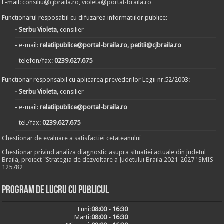
E-mail:
consiliu@cjbraila.ro
,
violeta@portal-braila.ro
Functionarul resposabil cu difuzarea informatiilor publice:
- Serbu Violeta
, consilier
- e-mail:
relatiipublice@portal-braila.ro, petitii@cjbraila.ro
- telefon/fax:
0239.627.675
Functionar responsabil cu aplicarea prevederilor Legii nr.52/2003:
- Serbu Violeta
, consilier
- e-mail:
relatiipublice@portal-braila.ro
- tel./fax:
0239.627.675
Chestionar de evaluare a satisfactiei cetateanului
Chestionar privind analiza diagnostic asupra situatiei actuale din judetul
Braila, proiect "Strategia de dezvoltare a Judetului Braila 2021-2027" SMIS
125782
Program de lucru cu publicul
Luni:
08:00 - 16:30
Marți:
08:00 - 16:30