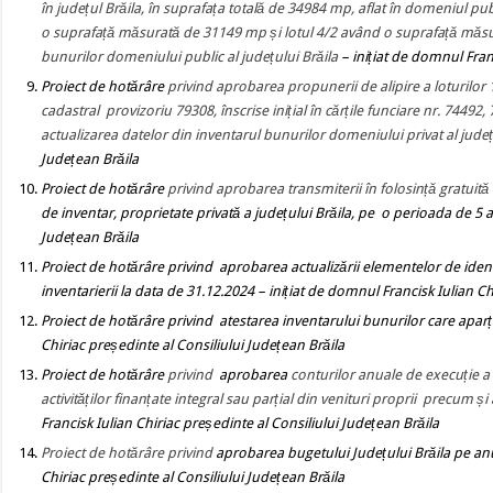
în județul Brăila, în suprafața totală de 34984 mp, aflat în domeniul publi
o suprafață măsurată de 31149 mp și lotul 4/2 având o suprafață măsura
bunurilor domeniului public al județului Brăila
– inițiat de domnul Fran
Proiect de hotărâre
privind aprobarea propunerii de alipire a loturilor
cadastral provizoriu 79308, înscrise inițial în cărțile funciare nr. 74492
actualizarea datelor din inventarul bunurilor domeniului privat al județ
Județean Brăila
Proiect de hotărâre
privind aprobarea transmiterii în folosință gratuită
de inventar, proprietate privată a județului Brăila, pe o perioada de 5 a
Județean Brăila
Proiect de hotărâre
privind
aprobarea actualizării elementelor de ident
inventarierii la data de 31.12.2024
–
inițiat de domnul Francisk Iulian Ch
Proiect de hotărâre
privind
atestarea inventarului bunurilor care aparț
Chiriac președinte al Consiliului Județean Brăila
Proiect de hotărâre
privind
aprobarea
conturilor anuale de execuție a b
activităților finanțate integral sau parțial din venituri proprii precum și
Francisk Iulian Chiriac președinte al Consiliului Județean Brăila
Proiect de hotărâre
privind
aprobarea bugetului Județului Brăila pe anu
Chiriac președinte al Consiliului Județean Brăila