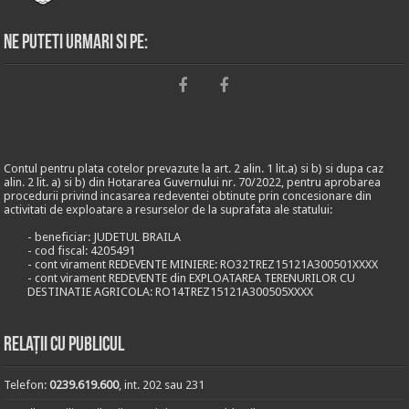
Ne puteti urmari si pe:
Contul pentru plata cotelor prevazute la art. 2 alin. 1 lit.a) si b) si dupa caz
alin. 2 lit. a) si b) din Hotararea Guvernului nr. 70/2022, pentru aprobarea
procedurii privind incasarea redeventei obtinute prin concesionare din
activitati de exploatare a resurselor de la suprafata ale statului:
- beneficiar: JUDETUL BRAILA
- cod fiscal: 4205491
- cont virament REDEVENTE MINIERE: RO32TREZ15121A300501XXXX
- cont virament REDEVENTE din EXPLOATAREA TERENURILOR CU
DESTINATIE AGRICOLA: RO14TREZ15121A300505XXXX
Relații cu publicul
Telefon:
0239.619.600
, int. 202 sau 231