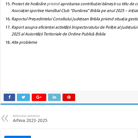
Proiect de hotărâre
privind
aprobarea contribuției bănești cu titlu de cot
Asociației sportive Handbal Club “Dunărea” Brăila pe anul 2025
– iniți
Raportul Președintelui Consiliului Județean Brăila privind situația gesti
Raport asupra eficienței activității Inspectoratului de Poliție al Județul
2025 al Autorității Teritoriale de Ordine Publică Brăila
Alte probleme
Articolul anterior
Arhiva 2023-2025