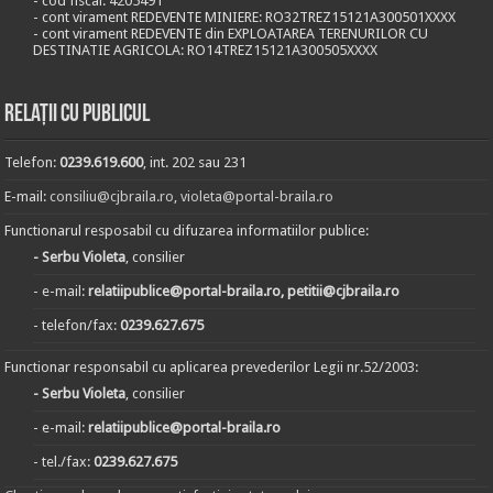
- cod fiscal: 4205491
- cont virament REDEVENTE MINIERE: RO32TREZ15121A300501XXXX
- cont virament REDEVENTE din EXPLOATAREA TERENURILOR CU
DESTINATIE AGRICOLA: RO14TREZ15121A300505XXXX
Relații cu publicul
Telefon:
0239.619.600
, int. 202 sau 231
E-mail:
consiliu@cjbraila.ro
,
violeta@portal-braila.ro
Functionarul resposabil cu difuzarea informatiilor publice:
- Serbu Violeta
, consilier
- e-mail:
relatiipublice@portal-braila.ro, petitii@cjbraila.ro
- telefon/fax:
0239.627.675
Functionar responsabil cu aplicarea prevederilor Legii nr.52/2003:
- Serbu Violeta
, consilier
- e-mail:
relatiipublice@portal-braila.ro
- tel./fax:
0239.627.675