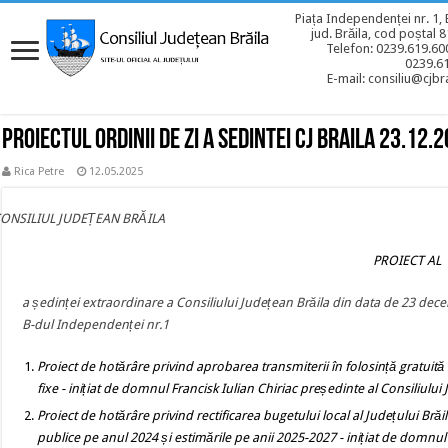
Piața Independenței nr. 1, 
jud. Brăila, cod poștal 
Telefon: 0239.619.600
0239.6
E-mail: consiliu@cjbra
Proiectul ordinii de zi a sedintei CJ BRAILA 23.12.
Rica Petre
12.05.2025
CONSILIUL JUDEȚEAN BRĂILA
PROIECT AL ORDINII
a ședinței extraordinare a Consiliului Județean Brăila din data de 23 dec
B-dul Independenței nr.1
Proiect de hotărâre
privind aprobarea transmiterii în folosință gratuită
fixe
-
inițiat de domnul Francisk Iulian Chiriac președinte al Consiliului
Proiect de hotărâre privind rectificarea bugetului local al Județului Brăi
publice pe anul 2024 și estimările pe anii 2025-2027
-
inițiat de domnul 