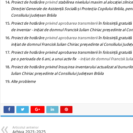
Proiect de hotărâre
privind
stabilirea nivelului maxim al alocației zilnic
Direcției Generale de Asistență Socială și Protecția Copilului Brăila, pe
Consiliului Județean Brăila
Proiect de hotărâre
privind aprobarea transmiterii
în folosință gratuită
de inventar
-
inițiat de domnul Francisk Iulian Chiriac președinte al Con
Proiect de hotărâre
privind aprobarea transmiterii
în folosință gratuită
inițiat de domnul Francisk Iulian Chiriac președinte al Consiliului Județ
Proiect de hotărâre
privind aprobarea transmiterii în folosință gratuită
pe o perioada de 6 ani, a unui activ fix
- inițiat de domnul Francisk Iuli
Proiect de hotărâre privind însușirea inventarului actualizat al bunurilo
Iulian Chiriac președinte al Consiliului Județean Brăila
Alte probleme
Articolul anterior
Arhiva 2023-2025