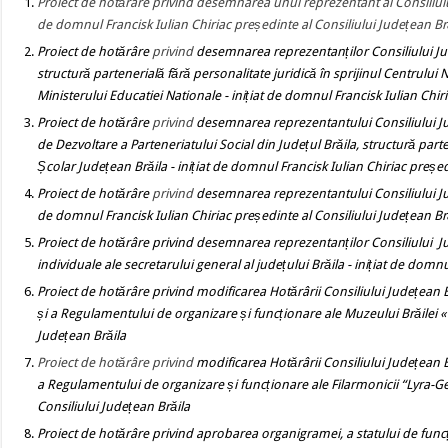
Proiect de hotărâre privind desemnarea unui reprezentant al Consiliului J
de domnul Francisk Iulian Chiriac președinte al Consiliului Județean Br
Proiect de hotărâre
privind
desemnarea reprezentanților Consiliului Jud
structură partenerială fără personalitate juridică în sprijinul Centrulu
Ministerului Educatiei Nationale
- inițiat de domnul Francisk Iulian Chir
Proiect de hotărâre
privind
desemnarea reprezentantului Consiliului Ju
de Dezvoltare a Parteneriatului Social din Județul Brăila, structură parte
Școlar Județean Brăila
- inițiat de domnul Francisk Iulian Chiriac președ
Proiect de hotărâre
privind
desemnarea reprezentantului Consiliului 
de domnul Francisk Iulian Chiriac președinte al Consiliului Județean Br
Proiect de hotărâre privind
desemnarea reprezentanților Consiliului J
individuale ale secretarului general al județului Brăila
- inițiat de domnu
Proiect de hotărâre privind modificarea Hotărârii Consiliului Județean 
și a Regulamentului de organizare și funcționare ale Muzeului Brăilei « 
Județean Brăila
Proiect de hotărâre privind
modificarea Hotărârii Consiliului Județean 
a Regulamentului de organizare și funcționare
ale Filarmonicii “Lyra-G
Consiliului Județean Brăila
Proiect de hotărâre privind
aprobarea organigramei, a statului de funcț