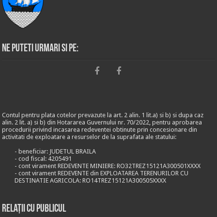
Ne puteti urmari si pe:
Contul pentru plata cotelor prevazute la art. 2 alin. 1 lit.a) si b) si dupa caz
alin. 2 lit. a) si b) din Hotararea Guvernului nr. 70/2022, pentru aprobarea
procedurii privind incasarea redeventei obtinute prin concesionare din
activitati de exploatare a resurselor de la suprafata ale statului:
- beneficiar: JUDETUL BRAILA
- cod fiscal: 4205491
- cont virament REDEVENTE MINIERE: RO32TREZ15121A300501XXXX
- cont virament REDEVENTE din EXPLOATAREA TERENURILOR CU
DESTINATIE AGRICOLA: RO14TREZ15121A300505XXXX
Relații cu publicul