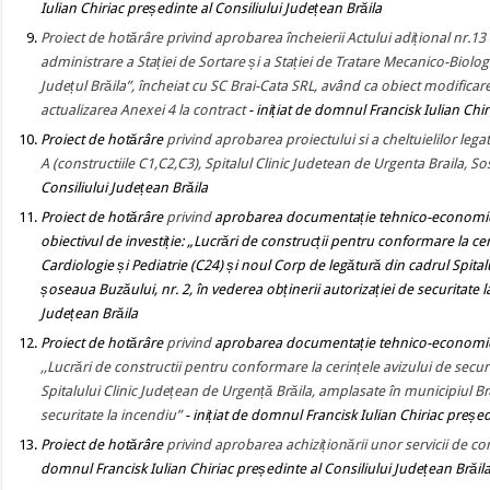
Iulian Chiriac președinte al Consiliului Județean Brăila
Proiect de hotărâre privind aprobarea încheierii Actului adițional nr.13 
administrare a Stației de Sortare și a Stației de Tratare Mecanico-Biol
Județul Brăila”, încheiat cu SC Brai-Cata SRL, având ca obiect modificar
actualizarea Anexei 4 la contract
- inițiat de domnul Francisk Iulian Chi
Proiect de hotărâre
privind aprobarea proiectului si a cheltuielilor lega
A (constructiile C1,C2,C3), Spitalul Clinic Judetean de Urgenta Braila, 
Consiliului Județean Brăila
Proiect de hotărâre
privind
aprobarea documenta
ț
ie tehnico-economice
obiectivul de investiție:
„Lucrări de construcții pentru conformare la cer
Cardiologie și Pediatrie (C24) și noul Corp de legătură din cadrul Spital
șoseaua Buzăului, nr. 2, în vederea obținerii autorizației de securitate 
Județean Brăila
Proiect de hotărâre
privind
aprobarea documentație tehnico-economice fa
,,Lucrări de constructii pentru conformare la cerințele avizului de secur
Spitalului Clinic Județean de Urgență Brăila, amplasate în municipiul Br
securitate la incendiu”
-
inițiat de domnul Francisk Iulian Chiriac președ
Proiect de hotărâre
privind aprobarea achiziționării unor servicii de co
domnul Francisk Iulian Chiriac președinte al Consiliului Județean Brăil