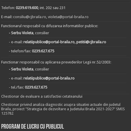
Telefon:
0239.619.600
, int. 202 sau 231
E-mail:
consiliu@cjbraila.ro
,
violeta@portal-braila.ro
Functionarul resposabil cu difuzarea informatiilor publice:
- Serbu Violeta
, consilier
- e-mail:
relatiipublice@portal-braila.ro, petitii@cjbraila.ro
- telefon/fax:
0239.627.675
Functionar responsabil cu aplicarea prevederilor Legii nr.52/2003:
- Serbu Violeta
, consilier
- e-mail:
relatiipublice@portal-braila.ro
- tel./fax:
0239.627.675
Chestionar de evaluare a satisfactiei cetateanului
Chestionar privind analiza diagnostic asupra situatiei actuale din judetul
Braila, proiect "Strategia de dezvoltare a Judetului Braila 2021-2027" SMIS
125782
Program de lucru cu publicul