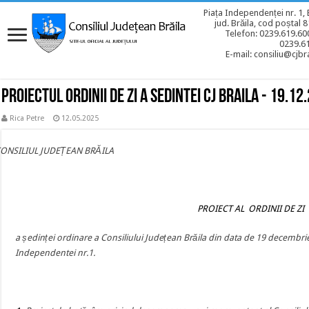
Piața Independenței nr. 1, 
jud. Brăila, cod poștal 
Telefon: 0239.619.600
0239.6
E-mail: consiliu@cjbra
Proiectul ordinii de zi a sedintei CJ BRAILA - 19.12
Rica Petre
12.05.2025
CONSILIUL JUDEȚEAN BRĂILA
PROIECT AL ORDINII DE ZI
a ședinței ordinare a Consiliului Județean Brăila din data de 19 decembri
Independentei nr.1.