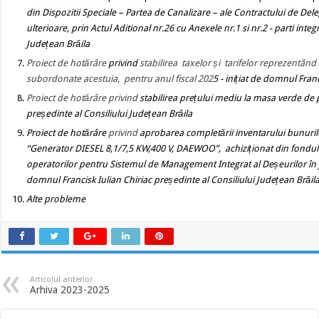
din Dispozitii Speciale – Partea de Canalizare – ale Contractului de Dele
ulterioare, prin Actul Aditional nr.26 cu Anexele nr.1 si nr.2 - parti inte
Județean Brăila
Proiect de hotărâre
privind
stabilirea taxelor și tarifelor reprezentând v
subordonate acestuia, pentru anul fiscal 202
5 - inițiat de domnul Fran
Proiect de hotărâre
privind
stabilirea prețului mediu la masa verde de p
președinte al Consiliului Județean Brăila
Proiect de hotărâre
privind
aprobarea completării inventarului bunurilo
“Generator DIESEL 8,1/7,5 KW,400 V, DAEWOO”,
achiziționat
din fondul
operatorilor pentru Sistemul de Management Integrat al Deșeurilor în ju
domnul Francisk Iulian Chiriac președinte al Consiliului Județean Brăil
Alte probleme
Articolul anterior
Arhiva 2023-2025