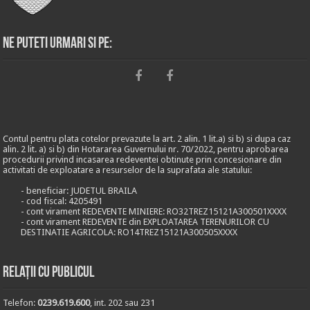
Ne puteti urmari si pe:
Contul pentru plata cotelor prevazute la art. 2 alin. 1 lit.a) si b) si dupa caz
alin. 2 lit. a) si b) din Hotararea Guvernului nr. 70/2022, pentru aprobarea
procedurii privind incasarea redeventei obtinute prin concesionare din
activitati de exploatare a resurselor de la suprafata ale statului:
- beneficiar: JUDETUL BRAILA
- cod fiscal: 4205491
- cont virament REDEVENTE MINIERE: RO32TREZ15121A300501XXXX
- cont virament REDEVENTE din EXPLOATAREA TERENURILOR CU
DESTINATIE AGRICOLA: RO14TREZ15121A300505XXXX
Relații cu publicul
Telefon:
0239.619.600
, int. 202 sau 231