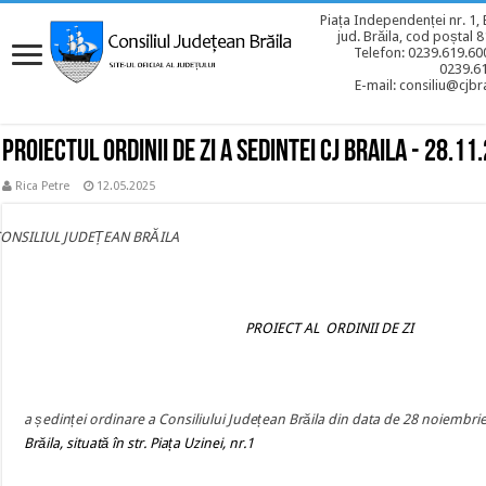
Piața Independenței nr. 1, 
jud. Brăila, cod poștal 
Telefon: 0239.619.600
0239.6
E-mail: consiliu@cjbra
Proiectul ordinii de zi a sedintei CJ BRAILA - 28.11
Rica Petre
12.05.2025
CONSILIUL JUDEȚEAN BRĂILA
PROIECT AL ORDINII DE ZI
a ședinței ordinare a Consiliului Județean Brăila din data de 28 noiembri
Brăila, situată în str. Piața Uzinei, nr.1