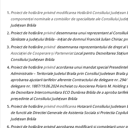
Proiect de hotărâre
privind modificarea Hotărârii Consiliului Județean 
componenței nominale a comisiilor de specialitate ale Consiliului Jude
Județean Brăila
Proiect de hotărâre
privind
desemnarea unui reprezentant al Consiliului
Sănătate a Județului Brăila - inițiat de domnul Francisk Iulian Chiriac p
Proiect de hotărâre
privind
desemnarea reprezentantului de drept al Un
Asociației de Cooperare și Parteneriat
Local pentru Dezvoltarea Stațiuni
Consiliului Județean Brăila
Proiect de hotărâre
privind
acordarea unui mandat special Presedintelui 
Administrativ – Teritoriale Judetul Braila prin Consiliul Judetean Brai
aprobarea ajustarii tarifelor aferente Contractului de delegare nr. 2
delegare nr. 1887/19.06.2024 incheiat cu Asocierea Polaris M. Holdi
de Dezvoltare Intercomunitara ECO Dunărea Brăila de a aproba tarifele a
președinte al Consiliului Județean Brăila
Proiect de hotărâre
privind
modificarea
Hotararii Consiliului Judetean
de functii ale Directiei Generale de Asistenta Sociala si Protectia Copilul
Județean Brăila
Proiect de hotărâre privind
aprobarea modificarii si completarii unor pr