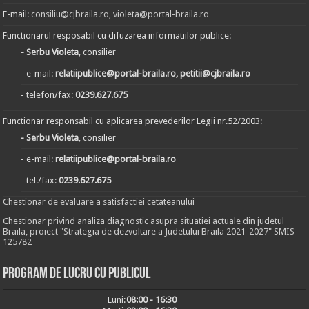
E-mail:
consiliu@cjbraila.ro
,
violeta@portal-braila.ro
Functionarul resposabil cu difuzarea informatiilor publice:
- Serbu Violeta
, consilier
- e-mail:
relatiipublice@portal-braila.ro, petitii@cjbraila.ro
- telefon/fax:
0239.627.675
Functionar responsabil cu aplicarea prevederilor Legii nr.52/2003:
- Serbu Violeta
, consilier
- e-mail:
relatiipublice@portal-braila.ro
- tel./fax:
0239.627.675
Chestionar de evaluare a satisfactiei cetateanului
Chestionar privind analiza diagnostic asupra situatiei actuale din judetul
Braila, proiect "Strategia de dezvoltare a Judetului Braila 2021-2027" SMIS
125782
Program de lucru cu publicul
Luni:
08:00 - 16:30