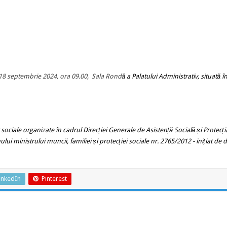
e 18 septembrie 2024, ora
09.00,
Sala Rond
ă
a Palatului Administrativ, situată în
r sociale organizate în cadrul Direcției Generale de Asistență Socială și Protecți
lui ministrului muncii, familiei și protecției sociale nr. 2765/2012
- inițiat de
inkedIn
Pinterest