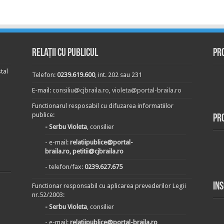
Relații cu publicul
Pr
tal
Telefon:
0239.619.600
, int. 202 sau 231
E-mail:
consiliu@cjbraila.ro
,
violeta@portal-braila.ro
Functionarul resposabil cu difuzarea informatiilor
publice:
Pr
- Serbu Violeta
, consilier
- e-mail:
relatiipublice@portal-
braila.ro, petitii@cjbraila.ro
- telefon/fax:
0239.627.675
In
Functionar responsabil cu aplicarea prevederilor Legii
nr.52/2003:
- Serbu Violeta
, consilier
- e-mail:
relatiipublice@portal-braila.ro