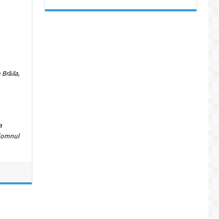
 Brăila,
a
 domnul