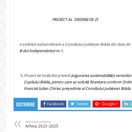
PROIECT AL ORDINII DE ZI
a ședinței extraordinare a Consiliului Județean Brăila din data d
B-dul Independenței nr.1.
Proiect de hotărâre privind
asigurarea sustenabilității serviciilo
Copilului Brăila, pentru care se solicită finanțare conform Ordinu
Francisk Iulian Chiriac președinte al Consiliului Județean Brăila
Facebook
Twitter
Google +
L
Distribuie
Articolul anterior
Arhiva 2023-2025