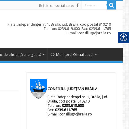
Rețele de socializare:
Piața Independenței nr. 1, Brăila, jud. Brăila, cod poștal 810210
Telefon: 0239.619.600, Fax: 0239.611.765
E-mail: consiliu@cjbraila.ro
ic de eficiență energetică
Monitorul Oficial Local
CONSILIUL JUDEȚEAN BRĂILA
Piața Independenței nr. 1, Brăila, jud.
Brăila, cod poștal 810210
Telefon:
0239.619.600
Fax:
0239.611.765
E-mail:
consiliu@cjbraila.ro