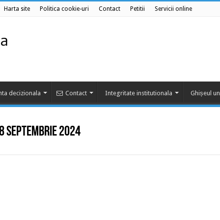
Harta site
Politica cookie-uri
Contact
Petitii
Servicii online
ta decizionala
Contact
Integritate institutionala
Ghișeul un
 18 septembrie 2024