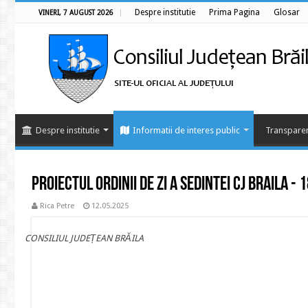
Despre institutie
Prima Pagina
Glosar
VINERI, 7 AUGUST 2026
Despre institutie
Informatii de interes public
Transparen
Proiectul ordinii de zi a sedintei CJ BRAILA -
Rica Petre
12.05.2025
CONSILIUL JUDEȚEAN BRĂILA