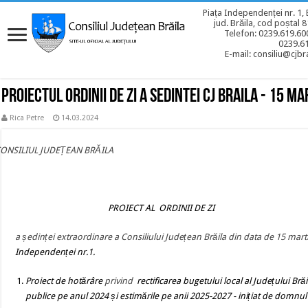
Piața Independenței nr. 1, 
jud. Brăila, cod poștal 
Telefon: 0239.619.600
0239.6
E-mail: consiliu@cjbra
Proiectul ordinii de zi a sedintei CJ BRAILA - 15 m
Rica Petre
14.03.2024
CONSILIUL JUDEȚEAN BRĂILA
PROIECT AL ORDINII DE ZI
a ședinței extraordinare a Consiliului Județean Brăila din data de 15 mart
Independenței nr.1.
Proiect de hotărâre
privind
rectificarea bugetului local al Județului Bră
publice pe anul 2024 și estimările pe anii 2025-2027
- inițiat de domnul