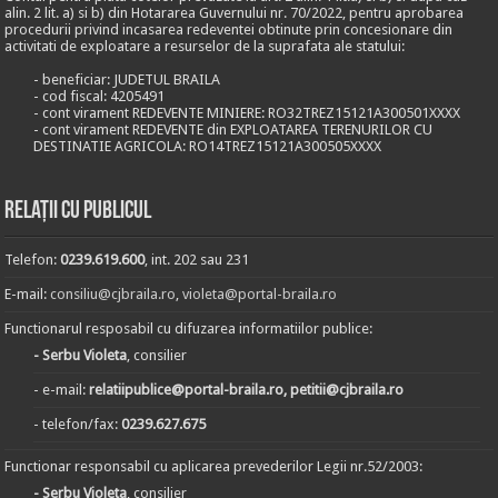
alin. 2 lit. a) si b) din Hotararea Guvernului nr. 70/2022, pentru aprobarea
procedurii privind incasarea redeventei obtinute prin concesionare din
activitati de exploatare a resurselor de la suprafata ale statului:
- beneficiar: JUDETUL BRAILA
- cod fiscal: 4205491
- cont virament REDEVENTE MINIERE: RO32TREZ15121A300501XXXX
- cont virament REDEVENTE din EXPLOATAREA TERENURILOR CU
DESTINATIE AGRICOLA: RO14TREZ15121A300505XXXX
Relații cu publicul
Telefon:
0239.619.600
, int. 202 sau 231
E-mail:
consiliu@cjbraila.ro
,
violeta@portal-braila.ro
Functionarul resposabil cu difuzarea informatiilor publice:
- Serbu Violeta
, consilier
- e-mail:
relatiipublice@portal-braila.ro, petitii@cjbraila.ro
- telefon/fax:
0239.627.675
Functionar responsabil cu aplicarea prevederilor Legii nr.52/2003:
- Serbu Violeta
, consilier