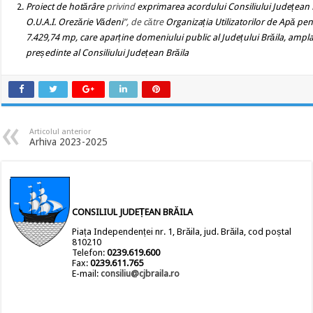
Proiect de hotărâre
privind
exprimarea acordului Consiliului Județean 
O.U.A.I. Orezărie Vădeni
”, de către
Organizația Utilizatorilor de Apă pent
7.429,74 mp
, care
aparține domeniului public al Județului Brăila, ampla
președinte al Consiliului Județean Brăila
Articolul anterior
Arhiva 2023-2025
CONSILIUL JUDEȚEAN BRĂILA
Piața Independenței nr. 1, Brăila, jud. Brăila, cod poștal
810210
Telefon:
0239.619.600
Fax:
0239.611.765
E-mail:
consiliu@cjbraila.ro