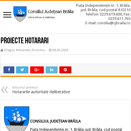
Piața Independenței nr. 1, Brăila,
jud. Brăila, cod poștal 810210
Telefon: 0239.619.600, Fax:
0239.611.765
E-mail: consiliu@cjbraila.ro
Proiecte hotarari
Dragos Alexandru Dumitru
04.02.2020
Articolul anterior
Hotararile autoritatii deliberative
CONSILIUL JUDEȚEAN BRĂILA
Piața Independenței nr. 1, Brăila, jud. Brăila, cod poștal