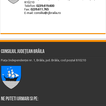
810210
Telefon:
0239.619.600
Fax:
0239.611.765
E-mail:
consiliu@cjbraila.ro
Consiliul Județean Brăila
Piața Independenței nr. 1, Brăila, jud. Brăila, cod poștal 810210
Ne puteti urmari si pe: