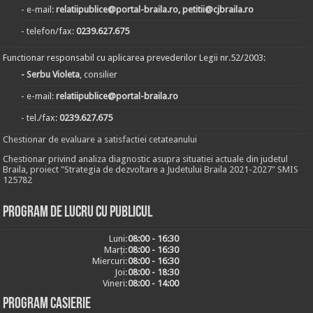
- e-mail:
relatiipublice@portal-braila.ro, petitii@cjbraila.ro
- telefon/fax:
0239.627.675
Functionar responsabil cu aplicarea prevederilor Legii nr.52/2003:
- Serbu Violeta
, consilier
- e-mail:
relatiipublice@portal-braila.ro
- tel./fax:
0239.627.675
Chestionar de evaluare a satisfactiei cetateanului
Chestionar privind analiza diagnostic asupra situatiei actuale din judetul
Braila, proiect "Strategia de dezvoltare a Judetului Braila 2021-2027" SMIS
125782
Program de lucru cu publicul
Luni:
08:00 - 16:30
Marți:
08:00 - 16:30
Miercuri:
08:00 - 16:30
Joi:
08:00 - 18:30
Vineri:
08:00 - 14:00
Program casierie