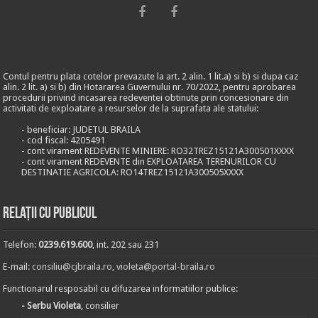
Contul pentru plata cotelor prevazute la art. 2 alin. 1 lit.a) si b) si dupa caz
alin. 2 lit. a) si b) din Hotararea Guvernului nr. 70/2022, pentru aprobarea
procedurii privind incasarea redeventei obtinute prin concesionare din
activitati de exploatare a resurselor de la suprafata ale statului:
- beneficiar: JUDETUL BRAILA
- cod fiscal: 4205491
- cont virament REDEVENTE MINIERE: RO32TREZ15121A300501XXXX
- cont virament REDEVENTE din EXPLOATAREA TERENURILOR CU
DESTINATIE AGRICOLA: RO14TREZ15121A300505XXXX
Relații cu publicul
Telefon:
0239.619.600
, int. 202 sau 231
E-mail:
consiliu@cjbraila.ro
,
violeta@portal-braila.ro
Functionarul resposabil cu difuzarea informatiilor publice:
- Serbu Violeta
, consilier