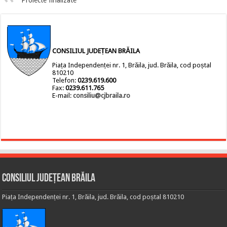
Proiecte finalizate
CONSILIUL JUDEȚEAN BRĂILA
Piața Independenței nr. 1, Brăila, jud. Brăila, cod poștal
810210
Telefon:
0239.619.600
Fax:
0239.611.765
E-mail:
consiliu@cjbraila.ro
Consiliul Județean Brăila
Piața Independenței nr. 1, Brăila, jud. Brăila, cod poștal 810210