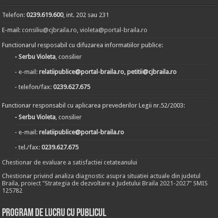
Telefon:
0239.619.600
, int. 202 sau 231
E-mail:
consiliu@cjbraila.ro
,
violeta@portal-braila.ro
Functionarul resposabil cu difuzarea informatiilor publice:
- Serbu Violeta
, consilier
- e-mail:
relatiipublice@portal-braila.ro, petitii@cjbraila.ro
- telefon/fax:
0239.627.675
Functionar responsabil cu aplicarea prevederilor Legii nr.52/2003:
- Serbu Violeta
, consilier
- e-mail:
relatiipublice@portal-braila.ro
- tel./fax:
0239.627.675
Chestionar de evaluare a satisfactiei cetateanului
Chestionar privind analiza diagnostic asupra situatiei actuale din judetul
Braila, proiect "Strategia de dezvoltare a Judetului Braila 2021-2027" SMIS
125782
Program de lucru cu publicul