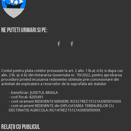
Ne puteti urmari si pe:
Contul pentru plata cotelor prevazute la art. 2 alin. 1 lit.a) si b) si dupa caz
alin. 2 lit. a) si b) din Hotararea Guvernului nr. 70/2022, pentru aprobarea
procedurii privind incasarea redeventei obtinute prin concesionare din
activitati de exploatare a resurselor de la suprafata ale statului:
- beneficiar: JUDETUL BRAILA
- cod fiscal: 4205491
- cont virament REDEVENTE MINIERE: RO32TREZ15121A300501XXXX
- cont virament REDEVENTE din EXPLOATAREA TERENURILOR CU
DESTINATIE AGRICOLA: RO14TREZ15121A300505XXXX
Relații cu publicul