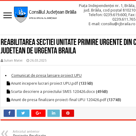
Piața Independenței nr. 1, Brăila,
jud. Brăila, cod poștal 810210
Telefon: 0239.619.600, Fax:
0239.611.765
E-mail: consiliu@cjbraila.ro
Reabilitarea Sectiei Unitate Primire Urgente din 
Judetean de Urgenta Braila
Iulian Matei
26.03.2025
Comunicat de presa lansare proiect UPU
Anunt incepere lucrari proiect UPU.pdf
(133 kB)
Scurta descriere a proiectului SMIS 120426.docx
(49 kB)
Anunt de presa finalizare proiect-final UPU 120426.pdf
(137 kB)
Articolul anterior